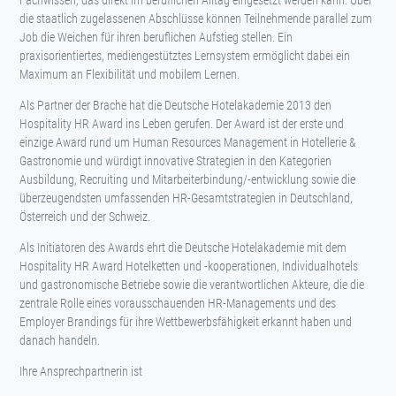
Fachwissen, das direkt im beruflichen Alltag eingesetzt werden kann. Über
die staatlich zugelassenen Abschlüsse können Teilnehmende parallel zum
Job die Weichen für ihren beruflichen Aufstieg stellen. Ein
praxisorientiertes, mediengestütztes Lernsystem ermöglicht dabei ein
Maximum an Flexibilität und mobilem Lernen.
Als Partner der Brache hat die Deutsche Hotelakademie 2013 den
Hospitality HR Award ins Leben gerufen. Der Award ist der erste und
einzige Award rund um Human Resources Management in Hotellerie &
Gastronomie und würdigt innovative Strategien in den Kategorien
Ausbildung, Recruiting und Mitarbeiterbindung/-entwicklung sowie die
überzeugendsten umfassenden HR-Gesamtstrategien in Deutschland,
Österreich und der Schweiz.
Als Initiatoren des Awards ehrt die Deutsche Hotelakademie mit dem
Hospitality HR Award Hotelketten und -kooperationen, Individualhotels
und gastronomische Betriebe sowie die verantwortlichen Akteure, die die
zentrale Rolle eines vorausschauenden HR-Managements und des
Employer Brandings für ihre Wettbewerbsfähigkeit erkannt haben und
danach handeln.
Ihre Ansprechpartnerin ist