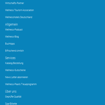
Wirtschafts-Partner
Wellness Tourism Association
Wellnesshotels Deutschland
Allgemein
Wellness-Podcast
Wellness-Blog
Buchtipps
Erfrischend sinnlich
Services
Katalog-Bestellung
Wellness-Gutscheine
News Letter abonnieren
Wellness-Pearls Treueprogramm
Über uns
Geprüfte Qualität
Spa-Etikette