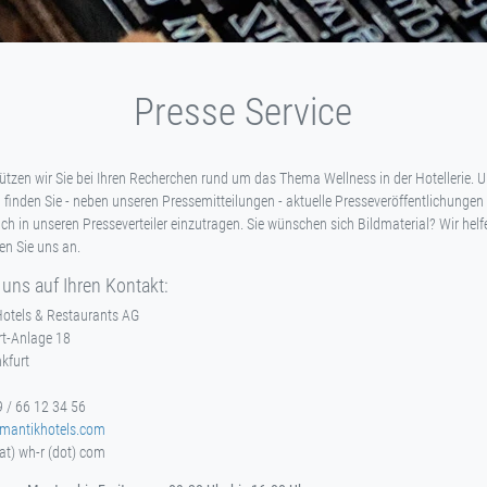
Presse Service
ützen wir Sie bei Ihren Recherchen rund um das Thema Wellness in der Hotellerie. U
inden Sie - neben unseren Pressemitteilungen - aktuelle Presseveröffentlichungen
ich in unseren Presseverteiler einzutragen. Sie wünschen sich Bildmaterial? Wir hel
en Sie uns an.
 uns auf Ihren Kontakt:
otels & Restaurants AG
rt-Anlage 18
kfurt
9 / 66 12 34 56
mantikhotels.com
(at) wh-r (dot) com