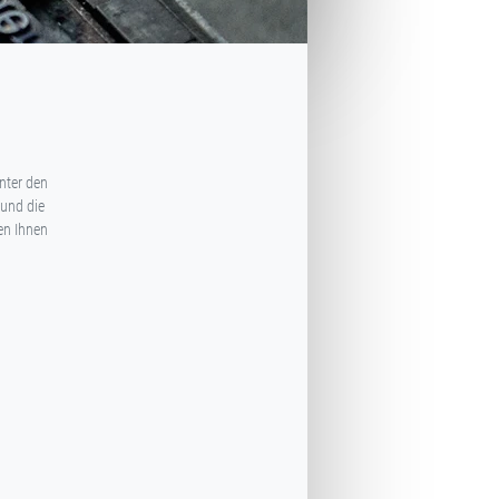
nter den
 und die
fen Ihnen