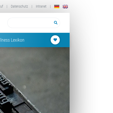
ruf
|
Datenschutz
|
Intranet
|
lness Lexikon