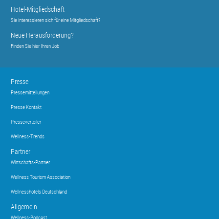
Hotel-Mitgliedschaft
Sie interessieren sich für eine Mitgliedschaft?
Neue Herausforderung?
Finden Sie hier Ihren Job
Presse
Pressemitteilungen
Presse Kontakt
Presseverteiler
Wellness-Trends
Partner
Wirtschafts-Partner
Wellness Tourism Association
Wellnesshotels Deutschland
Allgemein
Wellness-Podcast