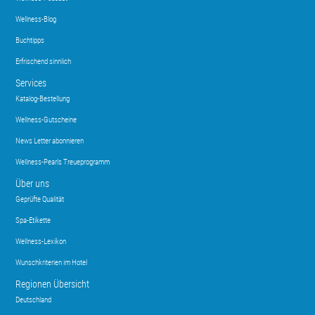
Wellness-Blog
Buchtipps
Erfrischend sinnlich
Services
Katalog-Bestellung
Wellness-Gutscheine
News Letter abonnieren
Wellness-Pearls Treueprogramm
Über uns
Geprüfte Qualität
Spa-Etikette
Wellness-Lexikon
Wunschkriterien im Hotel
Regionen Übersicht
Deutschland