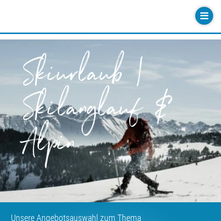
Skiurlaub |
Skilanglauf &
Alpin
Unsere Angebotsauswahl zum Thema