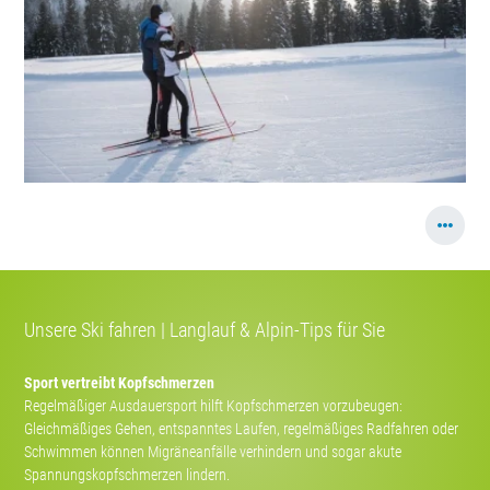
Unsere Ski fahren | Langlauf & Alpin-Tips für Sie
Sport vertreibt Kopfschmerzen
Regelmäßiger Ausdauersport hilft Kopfschmerzen vorzubeugen:
Gleichmäßiges Gehen, entspanntes Laufen, regelmäßiges Radfahren oder
Schwimmen können Migräneanfälle verhindern und sogar akute
Spannungskopfschmerzen lindern.