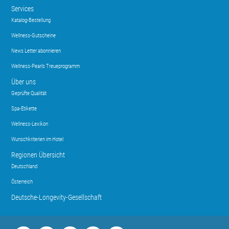
Services
Katalog-Bestellung
Wellness-Gutscheine
News Letter abonnieren
Wellness-Pearls Treueprogramm
Über uns
Geprüfte Qualität
Spa-Etikette
Wellness-Lexikon
Wunschkriterien im Hotel
Regionen Übersicht
Deutschland
Österreich
Deutsche-Longevity-Gesellschaft