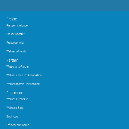
Presse
Pressemitteilungen
Presse Kontakt
Presseverteiler
Wellness-Trends
Partner
Wirtschafts-Partner
Wellness Tourism Association
Wellnesshotels Deutschland
Allgemein
Wellness-Podcast
Wellness-Blog
Buchtipps
Erfrischend sinnlich