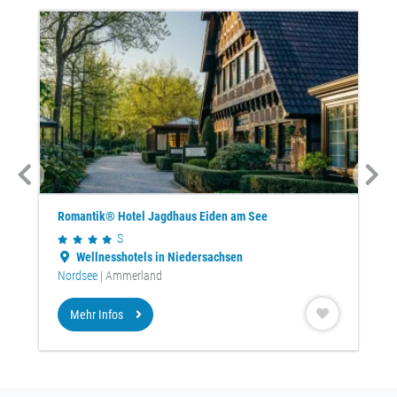
Romantik® Hotel Jagdhaus Eiden am See
S
Wellnesshotels in Niedersachsen
Nordsee
| Ammerland
Mehr Infos