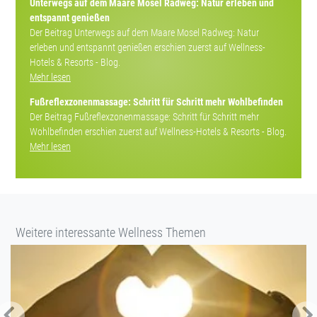
Unterwegs auf dem Maare Mosel Radweg: Natur erleben und
entspannt genießen
Der Beitrag Unterwegs auf dem Maare Mosel Radweg: Natur
erleben und entspannt genießen erschien zuerst auf Wellness-
Hotels & Resorts - Blog.
Mehr lesen
Fußreflexzonenmassage: Schritt für Schritt mehr Wohlbefinden
Der Beitrag Fußreflexzonenmassage: Schritt für Schritt mehr
Wohlbefinden erschien zuerst auf Wellness-Hotels & Resorts - Blog.
Mehr lesen
Weitere interessante Wellness Themen