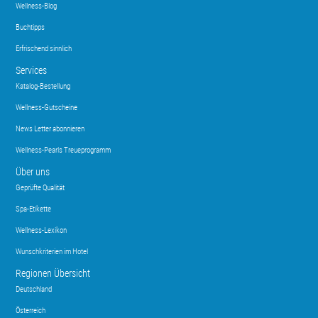
Wellness-Blog
Buchtipps
Erfrischend sinnlich
Services
Katalog-Bestellung
Wellness-Gutscheine
News Letter abonnieren
Wellness-Pearls Treueprogramm
Über uns
Geprüfte Qualität
Spa-Etikette
Wellness-Lexikon
Wunschkriterien im Hotel
Regionen Übersicht
Deutschland
Österreich