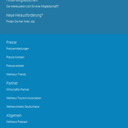
Hotel-Mitgliedschaft
Sie interessieren sich für eine Mitgliedschaft?
Neue Herausforderung?
Finden Sie hier Ihren Job
Presse
Pressemitteilungen
Presse Kontakt
Presseverteiler
Wellness-Trends
Partner
Wirtschafts-Partner
Wellness Tourism Association
Wellnesshotels Deutschland
Allgemein
Wellness-Podcast