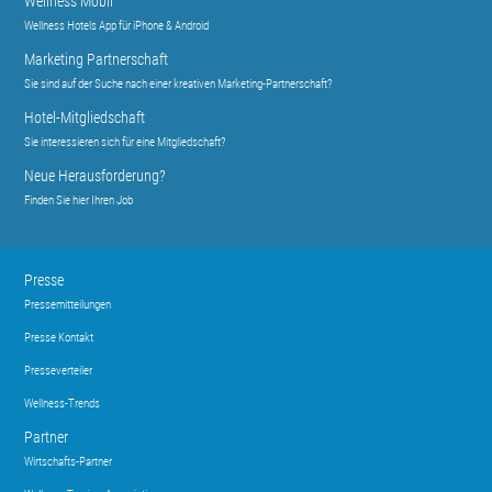
Wellness Mobil
Wellness Hotels App für iPhone & Android
Marketing Partnerschaft
Sie sind auf der Suche nach einer kreativen Marketing-Partnerschaft?
Hotel-Mitgliedschaft
Sie interessieren sich für eine Mitgliedschaft?
Neue Herausforderung?
Finden Sie hier Ihren Job
Presse
Pressemitteilungen
Presse Kontakt
Presseverteiler
Wellness-Trends
Partner
Wirtschafts-Partner