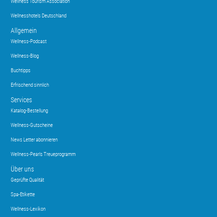
Wellness Tourism Association
Wellnesshotels Deutschland
Allgemein
Wellness-Podcast
Wellness-Blog
Buchtipps
Erfrischend sinnlich
Services
Katalog-Bestellung
Wellness-Gutscheine
News Letter abonnieren
Wellness-Pearls Treueprogramm
Über uns
Geprüfte Qualität
Spa-Etikette
Wellness-Lexikon