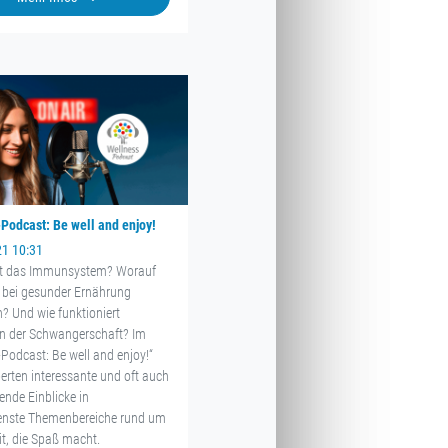
Podcast: Be well and enjoy!
21 10:31
kt das Immunsystem? Worauf
bei gesunder Ernährung
n? Und wie funktioniert
in der Schwangerschaft? Im
-Podcast: Be well and enjoy!“
erten interessante und oft auch
ende Einblicke in
enste Themenbereiche rund um
t, die Spaß macht.