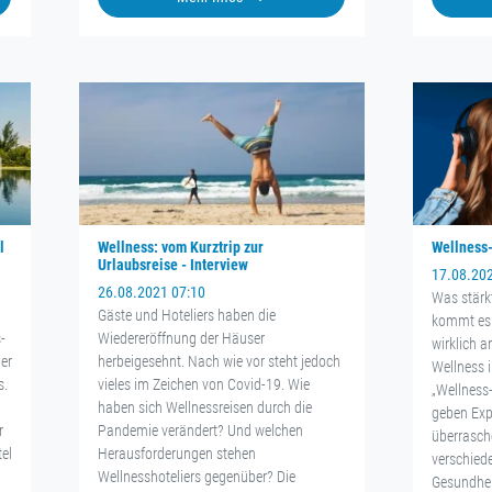
l
Wellness: vom Kurztrip zur
Wellness-
Urlaubsreise - Interview
17.08.20
26.08.2021 07:10
Was stär
Gäste und Hoteliers haben die
kommt es 
-
Wiedereröffnung der Häuser
wirklich a
er
herbeigesehnt. Nach wie vor steht jedoch
Wellness 
s.
vieles im Zeichen von Covid-19. Wie
„Wellness
haben sich Wellnessreisen durch die
geben Exp
r
Pandemie verändert? Und welchen
überrasch
el
Herausforderungen stehen
verschied
Wellnesshoteliers gegenüber? Die
Gesundhei