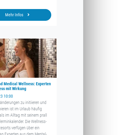
Mehr Infos
d Medical Wellness: Experten
ess mit Wirkung
23 10:00
länderungen zu initiieren und
ieren ist im Urlaub häufig
als im Alltag mit seinem prall
Terminkalender. Die Wellness-
Resorts verfügen über ein
an Experten aus dem Mental-