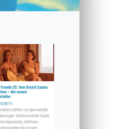
-Trends 25: Von Social Sauna
tion – die neuen
prüche
25 09:11
oteliers stehen vor spannenden
derungen: Gäste erwarten heute
ine klassische „Wellness-
Insbesondere die jüngere