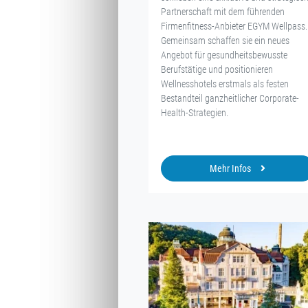
Partnerschaft mit dem führenden
Firmenfitness-Anbieter EGYM Wellpass.
Gemeinsam schaffen sie ein neues
Angebot für gesundheitsbewusste
Berufstätige und positionieren
Wellnesshotels erstmals als festen
Bestandteil ganzheitlicher Corporate-
Health-Strategien.
Mehr Infos