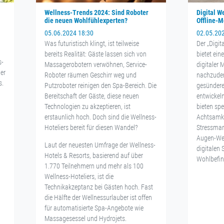
Wellness-Trends 2024: Sind Roboter
Digital W
die neuen Wohlfühlexperten?
Offline-
05.06.2024 18:30
02.05.20
Was futuristisch klingt, ist teilweise
Der „Digit
bereits Realität: Gäste lassen sich von
bietet ein
s-
Massagerobotern verwöhnen, Service-
digitaler
er
Roboter räumen Geschirr weg und
nachzuden
s.
Putzroboter reinigen den Spa-Bereich. Die
gesünder
Bereitschaft der Gäste, diese neuen
entwickel
Technologien zu akzeptieren, ist
bieten sp
erstaunlich hoch. Doch sind die Wellness-
Achtsamke
Hoteliers bereit für diesen Wandel?
Stressma
Augen-Wel
Laut der neuesten Umfrage der Wellness-
digitalen
Hotels & Resorts, basierend auf über
Wohlbefin
1.770 Teilnehmern und mehr als 100
Wellness-Hoteliers, ist die
Technikakzeptanz bei Gästen hoch. Fast
die Hälfte der Wellnessurlauber ist offen
für automatisierte Spa-Angebote wie
Massagesessel und Hydrojets.