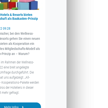
Hotels & Resorts bieten
chaft als Baukasten-Prinzip
22 09:28
wischer, bei den Wellness-
Resorts gehen Sie einen neuen
bieten als Kooperation ein
rtes Mitgliedschafts-Modell als
n-Prinzip an – Warum?
 im Rahmen der Wellness-
22 eine breit angelegte
-Umfrage durchgeführt. Die
t uns aufgezeigt: „All-
“ - Kooperations-Pakete werden
os der Hoteliers in dieser
t mehr gefragt.
Mehr Infos