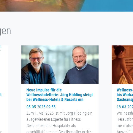
gen
Neue Impulse für die
Wellness
t
Wellnesshotellerie: Jörg Hidding steigt
bis Worka
bei Wellness-Hotels & Resorts ein
Gästeans
05.05.2025 09:55
18.03.20
Zum 1. Mai 2025 ist mit Jörg Hidding ein
Wellnessh
ausgewiesener Experte für Fitness,
Herausfor
Gesundheit und Hospitality als
mehr als e
he
geschäftsführender Gesellschafter in die
Auszeit“. 