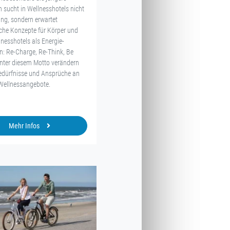
n sucht in Wellnesshotels nicht
ung, sondern erwartet
iche Konzepte für Körper und
lnesshotels als Energie-
en: Re-Charge, Re-Think, Be
unter diesem Motto verändern
Bedürfnisse und Ansprüche an
Wellnessangebote.
Mehr Infos