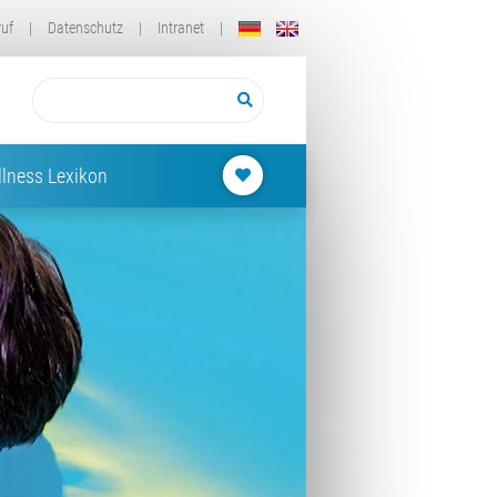
ruf
|
Datenschutz
|
Intranet
|
lness Lexikon