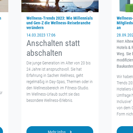
n
Wellness-Trends 2023: Wie Millennials
Wellness-
und Gen-Z die Wellness-Reisebranche
Mitglieds
verändern
an
14.03.2023 17:06
28.09.20
Anschalten statt
Herr Alte
Hotels & 
abschalten
Weg. Sie 
modifizie
Die junge Generation im Alter von 20 bis
Baukaste
24 Jahre ist anspruchsvoll. Sie hat
Erfahrung in Sachen Wellness, geht
Wir haben
regelmäßig in Day-Spas, Thermen oder in
Trends 20
n
den Wellnessbereich im Fitness-Studio.
Hoteliers
ür
Im Wellness-Urlaub sucht sie das
Umfrage ha
besondere Wellness-Erlebnis.
Inclusive
von dem Gr
Form nich
Mehr Infos