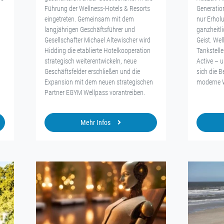
Führung der Wellness-Hotels & Resorts
Generatio
eingetreten. Gemeinsam mit dem
nur Erhol
langjährigen Geschäftsführer und
ganzheitl
Gesellschafter Michael Altewischer wird
Geist. Wel
Hidding die etablierte Hotelkooperation
Tankstell
strategisch weiterentwickeln, neue
Active – 
Geschäftsfelder erschließen und die
sich die 
Expansion mit dem neuen strategischen
moderne 
Partner EGYM Wellpass vorantreiben.
Mehr Infos