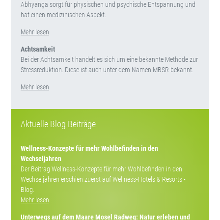
Abhyanga sorgt für physischen und psychische Entspannung und
hat einen medizinischen Aspekt.
Mehr lesen
Achtsamkeit
Bei der Achtsamkeit handelt es sich um eine bekannte Methode zur
Stressreduktion. Diese ist auch unter dem Namen MBSR bekannt.
Mehr lesen
Aktuelle Blog Beiträge
Wellness-Konzepte für mehr Wohlbefinden in den
Wechseljahren
Der Beitrag Wellness-Konzepte für mehr Wohlbefinden in den
Wechseljahren erschien zuerst auf Wellness-Hotels & Resorts -
Blog.
Mehr lesen
Unterwegs auf dem Maare Mosel Radweg: Natur erleben und