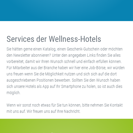
Services der Wellness-Hotels
Sie hätten gerne einen Katalog
,
einen Geschenk-Gutschein oder möchten
den Newsletter abonnieren? Unter den angegeben Links finden Sie alles
vorbereitet, damit wir Ihren Wunsch schnell und einfach erfüllen können.
Für Mitarbeiter aus der Branche haben wir hier eine Job-Börse, wir würden
uns freuen wenn Sie die Möglichkeit nutzen und sich sich auf die dort
ausgeschriebenen Positionen bewerben. Sollten Sie den Wunsch haben
sich unsere Hotels als App auf Ihr Smartphone zu holen, so ist auch dies
möglich.
Wenn wir sonst noch etwas für Sie tun können, bitte nehmen Sie Kontakt
mit uns auf. Wir freuen uns auf Ihre Nachricht.