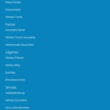
Presse Kontakt
Presseverteiler
Wellness-Trends
Partner
Wirtschafts-Partner
Wellness Tourism Association
Wellnesshotels Deutschland
Allgemein
Wellness-Podcast
Wellness-Blog
Buchtipps
Erfrischend sinnlich
Services
Katalog-Bestellung
Wellness-Gutscheine
News Letter abonnieren