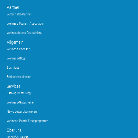
Partner
Wirtschafts-Partner
Wellness Tourism Association
Wellnesshotels Deutschland
Allgemein
Wellness-Podcast
Wellness-Blog
Buchtipps
Erfrischend sinnlich
Services
Katalog-Bestellung
Wellness-Gutscheine
News Letter abonnieren
Wellness-Pearls Treueprogramm
Über uns
Geprüfte Qualität