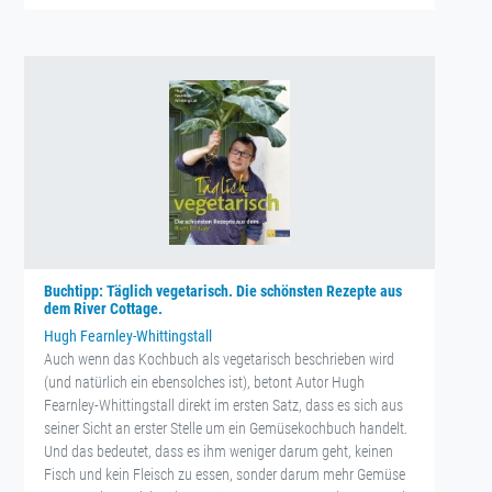
Buchtipp: Täglich vegetarisch. Die schönsten Rezepte aus
dem River Cottage.
Hugh Fearnley-Whittingstall
Auch wenn das Kochbuch als vegetarisch beschrieben wird
(und natürlich ein ebensolches ist), betont Autor Hugh
Fearnley-Whittingstall direkt im ersten Satz, dass es sich aus
seiner Sicht an erster Stelle um ein Gemüsekochbuch handelt.
Und das bedeutet, dass es ihm weniger darum geht, keinen
Fisch und kein Fleisch zu essen, sonder darum mehr Gemüse