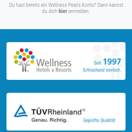
Du hast bereits ein Wellness Pearls Konto? Dann kannst
du dich
hier
anmelden.