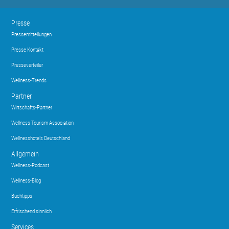
Presse
Pressemitteilungen
Presse Kontakt
Presseverteiler
Wellness-Trends
Partner
Wirtschafts-Partner
Wellness Tourism Association
Wellnesshotels Deutschland
Allgemein
Wellness-Podcast
Wellness-Blog
Buchtipps
Erfrischend sinnlich
Services