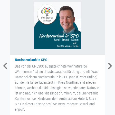
Nordseeurlaub in SPO
Das von der UNESCO ausgezeichnete Weltnaturerbe
„Wattenmeer“ ist ein Urlaubsparadies für Jung und Alt. Was
Gäste bei einem Nordseeurlaub in SPO (Sankt Peter-Ording)
auf der Halbinsel Eiderstedt im Kreis Nordfriesland erleben
können, weshalb die Urlaubsregion so wunderbares Naturziel
ist und natürlich über die Dinge drumherum, darüber erzählt
Karsten von der Heide aus dem Ambassador Hotel & Spa in
SPO in dieser Episode des "Wellness-Podcast: Be well and
enjoy!“.