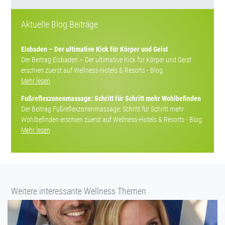
Aktuelle Blog Beiträge
Eisbaden – Der ultimative Kick für Körper und Geist
Der Beitrag Eisbaden – Der ultimative Kick für Körper und Geist
erschien zuerst auf Wellness-Hotels & Resorts - Blog.
Mehr lesen
Fußreflexzonenmassage: Schritt für Schritt mehr Wohlbefinden
Der Beitrag Fußreflexzonenmassage: Schritt für Schritt mehr
Wohlbefinden erschien zuerst auf Wellness-Hotels & Resorts - Blog.
Mehr lesen
Weitere interessante Wellness Themen