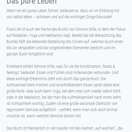
Das pure Leben
Wenn wir ein pures Leben führen, bedeutet es, dass wir im Einklang mit
uns selbst leben – achtsam und auf die wichtigen Dinge fokussiert.
Pure Life ist auch der Name des Buchs von Simone Wille, in dem der Fokus
auf Rezepten, Yoga und Meditation liegt. Bereits bei der Betrachtung des
Buches fällt die liebevolle Gestaltung des Covers auf, welches durch einen
Mix an verspielten und klar angeordneten Elementen besticht und im
ganzen Buch fortgeführt wird.
Einleitend erklärt Simone Wille, was für sie die Kombination „foods &
feelings“ bedeutet. Essen und Fühlen sind miteinander verbunden. Und
diese wichtige Erkenntnis zieht sich durch das ganze Buch: Die
Achtsamkeit beim Kochen und anschließendem Essen spielt dabei eine
große Rolle. Aber auch beim Yoga, bei dem man sich wieder selbst fühlt,
oder in der Mediation, bei der man die Aufmerksamkeit nach Innen kehrt,
ist Achtsamkeit wichtig. Zudem ist eine große saisonale Übersicht von
regionalem Gemüse aufgeführt – perfekt, wenn man sich doch einmal
unsicher ist, wann welches Gemüse Saison hat.
Das Buch ist thematisch in vier Kapitel mit den Namen „auf-wachen“, „da-