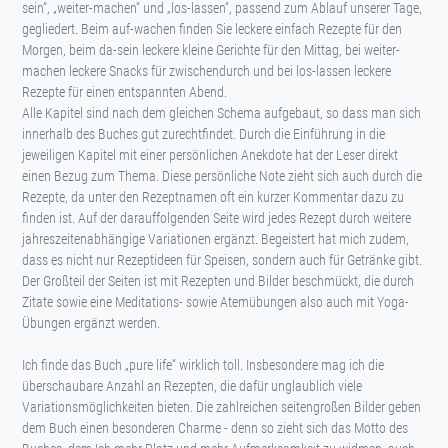
sein“, „weiter-machen“ und „los-lassen“, passend zum Ablauf unserer Tage,
gegliedert. Beim auf-wachen finden Sie leckere einfach Rezepte für den
Morgen, beim da-sein leckere kleine Gerichte für den Mittag, bei weiter-
machen leckere Snacks für zwischendurch und bei los-lassen leckere
Rezepte für einen entspannten Abend.
Alle Kapitel sind nach dem gleichen Schema aufgebaut, so dass man sich
innerhalb des Buches gut zurechtfindet. Durch die Einführung in die
jeweiligen Kapitel mit einer persönlichen Anekdote hat der Leser direkt
einen Bezug zum Thema. Diese persönliche Note zieht sich auch durch die
Rezepte, da unter den Rezeptnamen oft ein kurzer Kommentar dazu zu
finden ist. Auf der darauffolgenden Seite wird jedes Rezept durch weitere
jahreszeitenabhängige Variationen ergänzt. Begeistert hat mich zudem,
dass es nicht nur Rezeptideen für Speisen, sondern auch für Getränke gibt.
Der Großteil der Seiten ist mit Rezepten und Bilder beschmückt, die durch
Zitate sowie eine Meditations- sowie Atemübungen also auch mit Yoga-
Übungen ergänzt werden.
Ich finde das Buch „pure life“ wirklich toll. Insbesondere mag ich die
überschaubare Anzahl an Rezepten, die dafür unglaublich viele
Variationsmöglichkeiten bieten. Die zahlreichen seitengroßen Bilder geben
dem Buch einen besonderen Charme - denn so zieht sich das Motto des