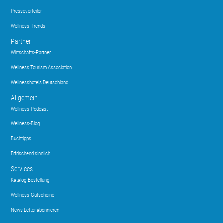
Presseverteiler
Wellness-Trends
Partner
Wirtschafts-Partner
Wellness Tourism Association
Wellnesshotels Deutschland
Allgemein
Wellness-Podcast
Wellness-Blog
Buchtipps
Erfrischend sinnlich
Services
Katalog-Bestellung
Wellness-Gutscheine
News Letter abonnieren