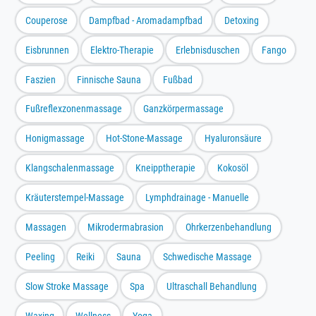
Couperose
Dampfbad - Aromadampfbad
Detoxing
Eisbrunnen
Elektro-Therapie
Erlebnisduschen
Fango
Faszien
Finnische Sauna
Fußbad
Fußreflexzonenmassage
Ganzkörpermassage
Honigmassage
Hot-Stone-Massage
Hyaluronsäure
Klangschalenmassage
Kneipptherapie
Kokosöl
Kräuterstempel-Massage
Lymphdrainage - Manuelle
Massagen
Mikrodermabrasion
Ohrkerzenbehandlung
Peeling
Reiki
Sauna
Schwedische Massage
Slow Stroke Massage
Spa
Ultraschall Behandlung
Waxing
Wellness
Yoga