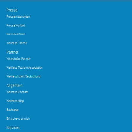
Presse
Pressemitteilungen
Presse Kontakt
Presseverteiler
Wellness-Trends
Partner
Wirtschafts-Partner
Wellness Tourism Association
Wellnesshotels Deutschland
Allgemein
Wellness-Podcast
Wellness-Blog
Buchtipps
Erfrischend sinnlich
Services