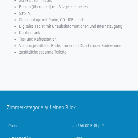
Schreibtisch mit Stuhl
Balkon (überdacht) mit Sitzgelegenheiten
Sat-TV
Stereoanlage mit Radio, CD, USB, ipod
Digitales Tablet mit Urlaubsinformationen und Internetzugang
Kühlschrank
Tee- und Kaffeestation
Vollausgestattetes Badezimmer mit Dusche oder Badewanne
zusätzliche separate Toilette
Zimmerkategorie auf einen Blick
Preis:
ab 165.00 EUR p.P.