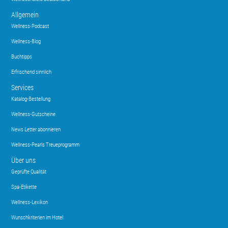
Allgemein
Wellness-Podcast
Wellness-Blog
Buchtipps
Erfrischend sinnlich
Services
Katalog-Bestellung
Wellness-Gutscheine
News Letter abonnieren
Wellness-Pearls Treueprogramm
Über uns
Geprüfte Qualität
Spa-Etikette
Wellness-Lexikon
Wunschkriterien im Hotel