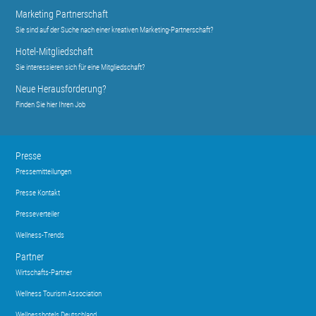
Marketing Partnerschaft
Sie sind auf der Suche nach einer kreativen Marketing-Partnerschaft?
Hotel-Mitgliedschaft
Sie interessieren sich für eine Mitgliedschaft?
Neue Herausforderung?
Finden Sie hier Ihren Job
Presse
Pressemitteilungen
Presse Kontakt
Presseverteiler
Wellness-Trends
Partner
Wirtschafts-Partner
Wellness Tourism Association
Wellnesshotels Deutschland