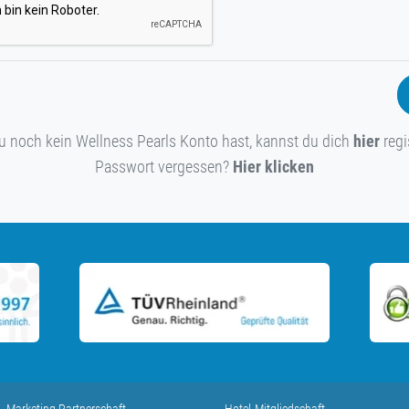
 noch kein Wellness Pearls Konto hast, kannst du dich
hier
regi
Passwort vergessen?
Hier klicken