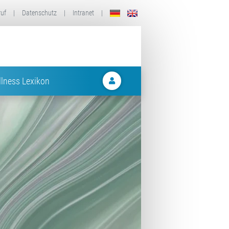
ruf
|
Datenschutz
|
Intranet
|
lness Lexikon