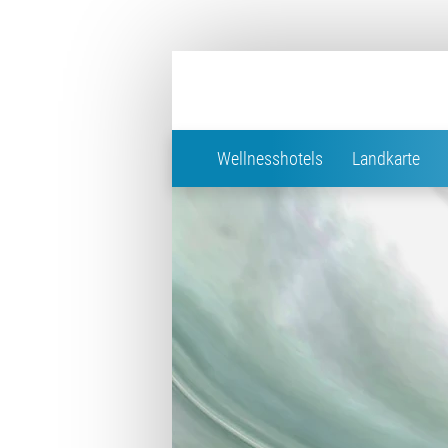
Wellnesshotels
Landkarte