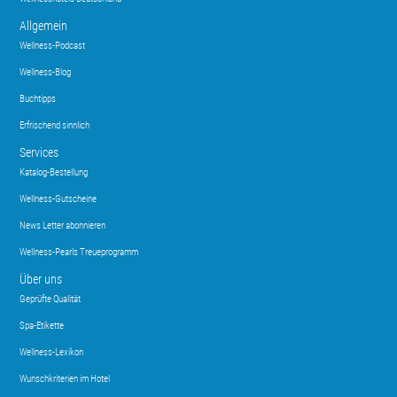
Allgemein
Wellness-Podcast
Wellness-Blog
Buchtipps
Erfrischend sinnlich
Services
Katalog-Bestellung
Wellness-Gutscheine
News Letter abonnieren
Wellness-Pearls Treueprogramm
Über uns
Geprüfte Qualität
Spa-Etikette
Wellness-Lexikon
Wunschkriterien im Hotel