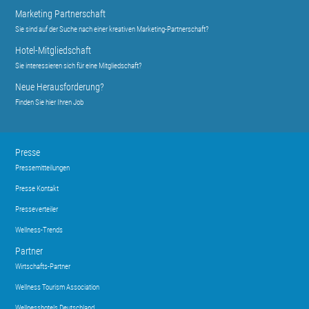
Marketing Partnerschaft
Sie sind auf der Suche nach einer kreativen Marketing-Partnerschaft?
Hotel-Mitgliedschaft
Sie interessieren sich für eine Mitgliedschaft?
Neue Herausforderung?
Finden Sie hier Ihren Job
Presse
Pressemitteilungen
Presse Kontakt
Presseverteiler
Wellness-Trends
Partner
Wirtschafts-Partner
Wellness Tourism Association
Wellnesshotels Deutschland