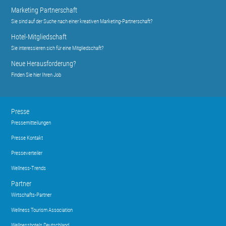
Marketing Partnerschaft
Sie sind auf der Suche nach einer kreativen Marketing-Partnerschaft?
Hotel-Mitgliedschaft
Sie interessieren sich für eine Mitgliedschaft?
Neue Herausforderung?
Finden Sie hier Ihren Job
Presse
Pressemitteilungen
Presse Kontakt
Presseverteiler
Wellness-Trends
Partner
Wirtschafts-Partner
Wellness Tourism Association
Wellnesshotels Deutschland