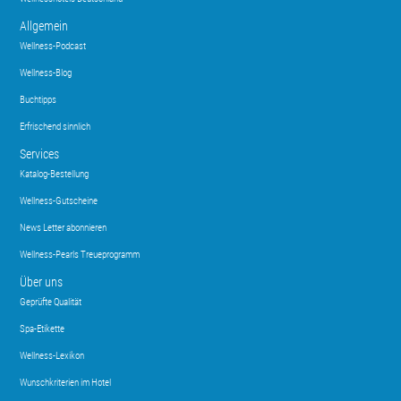
Allgemein
Wellness-Podcast
Wellness-Blog
Buchtipps
Erfrischend sinnlich
Services
Katalog-Bestellung
Wellness-Gutscheine
News Letter abonnieren
Wellness-Pearls Treueprogramm
Über uns
Geprüfte Qualität
Spa-Etikette
Wellness-Lexikon
Wunschkriterien im Hotel