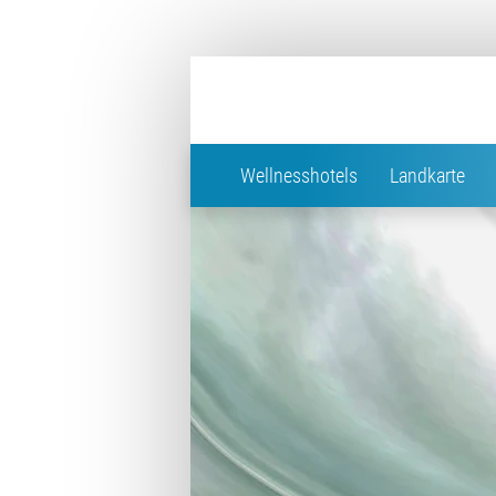
Wellnesshotels
Landkarte