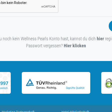
 noch kein Wellness Pearls Konto hast, kannst du dich
hier
regi
Passwort vergessen?
Hier klicken