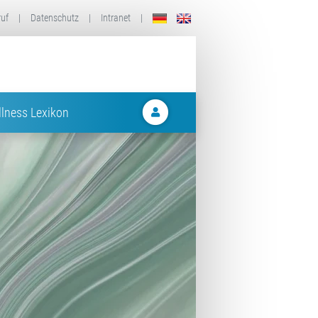
ruf
|
Datenschutz
|
Intranet
|
lness Lexikon