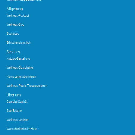
Allgemein
Wellness-Podcast
Wellness-Blog
Buchtipps
Erfrischend sinnlich
Services
Katalog-Bestellung
Wellness-Gutscheine
News Letter abonnieren
Wellness-Pearls Treueprogramm
Über uns
Geprüfte Qualität
Spa-Etikette
Wellness-Lexikon
Wunschkriterien im Hotel