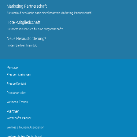
Marketing Partnerschaft
Sie sind auf der Suche nach einer kreativen Marketing-Partnerschaft?
Hotel-Mitgliedschaft
Sie interessieren sich für eine Mitgliedschaft?
Neue Herausforderung?
Finden Sie hier Ihren Job
Presse
Pressemitteilungen
Presse Kontakt
Presseverteiler
Wellness-Trends
Partner
Wirtschafts-Partner
Wellness Tourism Association
Wellnesshotels Deutschland