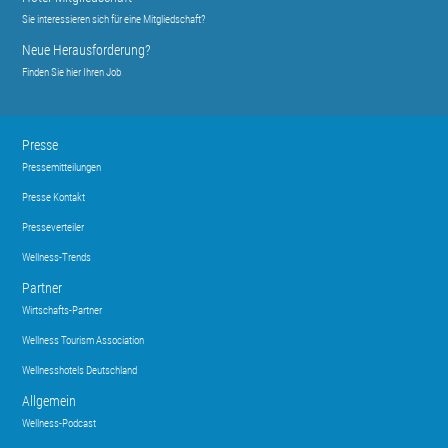
Sie interessieren sich für eine Mitgliedschaft?
Neue Herausforderung?
Finden Sie hier Ihren Job
Presse
Pressemitteilungen
Presse Kontakt
Presseverteiler
Wellness-Trends
Partner
Wirtschafts-Partner
Wellness Tourism Association
Wellnesshotels Deutschland
Allgemein
Wellness-Podcast