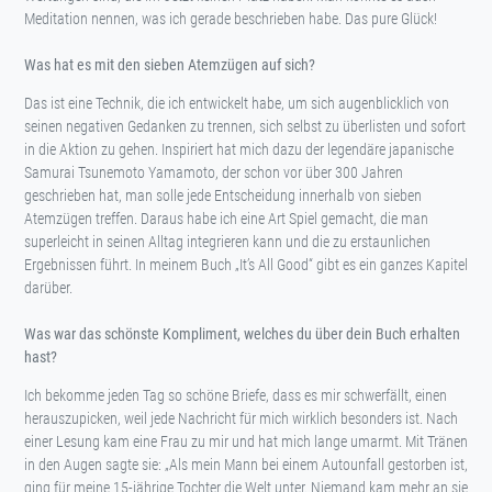
Meditation nennen, was ich gerade beschrieben habe. Das pure Glück!
Was hat es mit den sieben Atemzügen auf sich?
Das ist eine Technik, die ich entwickelt habe, um sich augenblicklich von
seinen negativen Gedanken zu trennen, sich selbst zu überlisten und sofort
in die Aktion zu gehen. Inspiriert hat mich dazu der legendäre japanische
Samurai Tsunemoto Yamamoto, der schon vor über 300 Jahren
geschrieben hat, man solle jede Entscheidung innerhalb von sieben
Atemzügen treffen. Daraus habe ich eine Art Spiel gemacht, die man
superleicht in seinen Alltag integrieren kann und die zu erstaunlichen
Ergebnissen führt. In meinem Buch „It’s All Good“ gibt es ein ganzes Kapitel
darüber.
Was war das schönste Kompliment, welches du über dein Buch erhalten
hast?
Ich bekomme jeden Tag so schöne Briefe, dass es mir schwerfällt, einen
herauszupicken, weil jede Nachricht für mich wirklich besonders ist. Nach
einer Lesung kam eine Frau zu mir und hat mich lange umarmt. Mit Tränen
in den Augen sagte sie: „Als mein Mann bei einem Autounfall gestorben ist,
ging für meine 15-jährige Tochter die Welt unter. Niemand kam mehr an sie