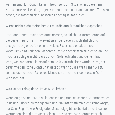
wahren sind. Ein Coach kann hilfreich sein, um Situationen, die einem
Kopfschmerzen bereiten, objektiv einzuordnen, um dann konkrete Tipps zu
geben, die sofort zu einer besseren Lebensqualität führen.
Wieso reicht nicht meine beste Freundin aus fu?r solche Gespräche?
Das kann unter Umständen auch reichen, natürlich. Es kommt dann auf
die beste Freundin an, inwieweit sie in der Lage ist, sich ehrlich und
uneigennützig einzufühlen und welche Expertise sie hat, um sich
konstruktiv einzubringen. Manchmal ist sie aber einfach zu dicht dran und
möchte auch gar nicht, dass du vom Sofa aufstehst und deinen Traum
lebst, weil sie dann alleine auf dem Sofa zurückbleiben würde. Rumi, der
berühmte persische Dichter, hat gesagt: Wenn du die Welt sehen willst,
solltest du nicht den Rat eines Menschen annehmen, der nie sein Dorf
verlassen hat.
Was ist der Erfolg dabei im Jetzt zu leben?
Wenn du ganz im Jetzt bist, ist das ein unglaublich schöner Zustand voller
Stille und Frieden. Vergangenheit und Zukunft existieren nicht, keine Angst,
nur Sein. Begriffe wie Erfolg oder Misserfolg gibt es ebenfalls nicht, da sie
Wertungen sind, die im Jetzt keinen Platz haben. Man könnte es auch