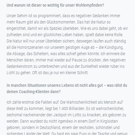
Und warum ist dieser so wichtig für unser Wohlempfinden?
Unser Gehirn ist so programmiert, dass es negativen Gedanken immer
mehr Raum gibt als den Glücksmomenten. Das hat die Natur so
eingerichtet, damit wir als Spezies überleben. Wie es uns dabei geht, ob wir
zufrieden sind und ein glückliches Leben haben, spielt dabei keine Rolle.
Die Natur will nur unser Überleben sichern, deswegen laufen auch ständig
all die Horrorszenarien vor unserem geistigen Auge ab – die Kündigung,
die Absage, das Scheitern, was alles schief gehen könnte. Ich erinnere die
Menschen daran, immer mal wieder auf Pause zu drücken, den negativen
Gedankenstrom zu unterbrechen und aus der Dunkelheit wieder rüber ins
Licht zu gehen. Oft ist das ja nur ein kleiner Schritt.
In manchen Situationen unseres Lebens ist nicht alles gut – was rätst du
deinen Coaching-Klienten dann?
Ich zähle erstmal die Fakten auf: Die Wahrscheinlichkeit als Mensch auf
diese Welt zu kommen, liegt bei 1:400 Billiarden. Es ist wahrscheinlicher,
sechsmal nacheinander den Jackpot im Lotto zu knacken, als geboren zu
werden. Dann wurdest du nicht irgendwo in einem Dorf in Kirgisistan
geboren, sondern in Deutschland, einem der reichsten, schönsten und
sichersten Länder der Welt. Du hast ein paar Euro in der Tasche und genug