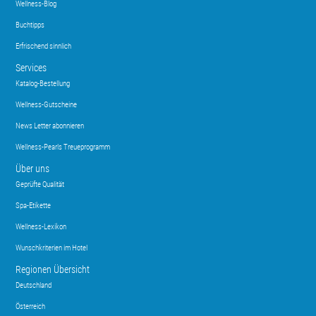
Wellness-Blog
Buchtipps
Erfrischend sinnlich
Services
Katalog-Bestellung
Wellness-Gutscheine
News Letter abonnieren
Wellness-Pearls Treueprogramm
Über uns
Geprüfte Qualität
Spa-Etikette
Wellness-Lexikon
Wunschkriterien im Hotel
Regionen Übersicht
Deutschland
Österreich