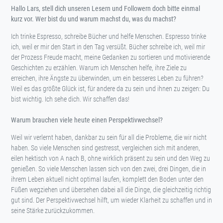
Hallo Lars, stell dich unseren Lesern und Followern doch bitte einmal
kurz vor. Wer bist du und warum machst du, was du machst?
Ich trinke Espresso, schreibe Bücher und helfe Menschen. Espresso trinke
ich, weil er mir den Start in den Tag versüßt. Bücher schreibe ich, weil mir
der Prozess Freude macht, meine Gedanken zu sortieren und motivierende
Geschichten zu erzählen. Warum ich Menschen helfe, ihre Ziele zu
erreichen, ihre Ängste zu überwinden, um ein besseres Leben zu führen?
Weil es das größte Glück ist, für andere da zu sein und ihnen zu zeigen: Du
bist wichtig. Ich sehe dich. Wir schaffen das!
Warum brauchen viele heute einen Perspektivwechsel?
Weil wir verlernt haben, dankbar zu sein für all die Probleme, die wir nicht
haben. So viele Menschen sind gestresst, vergleichen sich mit anderen,
eilen hektisch von A nach B, ohne wirklich präsent zu sein und den Weg zu
genießen. So viele Menschen lassen sich von den zwei, drei Dingen, die in
ihrem Leben aktuell nicht optimal laufen, komplett den Boden unter den
Füßen wegziehen und übersehen dabei all die Dinge, die gleichzeitig richtig
gut sind. Der Perspektivwechsel hilft, um wieder Klarheit zu schaffen und in
seine Stärke zurückzukommen.