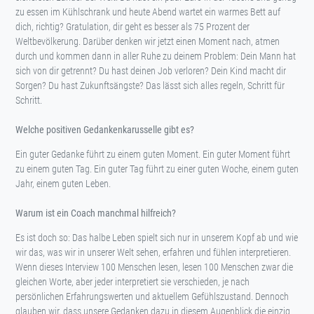
zu essen im Kühlschrank und heute Abend wartet ein warmes Bett auf
dich, richtig? Gratulation, dir geht es besser als 75 Prozent der
Weltbevölkerung. Darüber denken wir jetzt einen Moment nach, atmen
durch und kommen dann in aller Ruhe zu deinem Problem: Dein Mann hat
sich von dir getrennt? Du hast deinen Job verloren? Dein Kind macht dir
Sorgen? Du hast Zukunftsängste? Das lässt sich alles regeln, Schritt für
Schritt.
Welche positiven Gedankenkarusselle gibt es?
Ein guter Gedanke führt zu einem guten Moment. Ein guter Moment führt
zu einem guten Tag. Ein guter Tag führt zu einer guten Woche, einem guten
Jahr, einem guten Leben.
Warum ist ein Coach manchmal hilfreich?
Es ist doch so: Das halbe Leben spielt sich nur in unserem Kopf ab und wie
wir das, was wir in unserer Welt sehen, erfahren und fühlen interpretieren.
Wenn dieses Interview 100 Menschen lesen, lesen 100 Menschen zwar die
gleichen Worte, aber jeder interpretiert sie verschieden, je nach
persönlichen Erfahrungswerten und aktuellem Gefühlszustand. Dennoch
glauben wir, dass unsere Gedanken dazu in diesem Augenblick die einzig