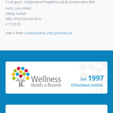
It`s all good - Ändere deine Perspektive und du änderst deine Welt
Autor: Lars Amend
Verlag: Kailash
ISBN: 978-3-424-63183-8
€ 17,00 (D)
oder in Ihrem
Localbookshop unter genialokal.de