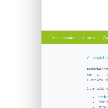
Beschreibung
Zimmer
Vo
Angebotsbe
Kuschelwellne
Nur DU & ICH… K
ausschlafen un
2 Übernachtun
Seeschl
Reichhal
Entspann