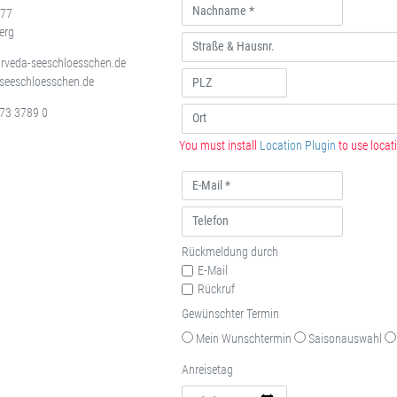
 77
erg
urveda-seeschloesschen.de
seeschloesschen.de
73 3789 0
You must install
Location Plugin
to use locati
Rückmeldung durch
E-Mail
Rückruf
Gewünschter Termin
Mein Wunschtermin
Saisonauswahl
Anreisetag