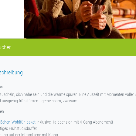
ucher
schreibung
ss
uscheln, sich nahe sein und die Wärme spüren. Eine Auszeit mit Momenten voller 
d ausgiebig frühstücken… gemeinsam, zweisam!
gen
ößchen-Wohlfühlpaket
inklusive Halbpension mit 4-Gang Abendmenü
tiges Frühstücksbuffet
ung auf der Infrarotliege mit Klang