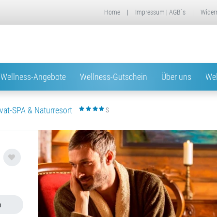
Home
|
Impressum | AGB´s
|
Wider
Wellness-Angebote
Wellness-Gutschein
Über uns
Wel
vat-SPA & Naturresort
S
n