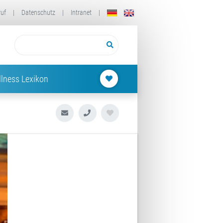
ruf
|
Datenschutz
|
Intranet
|
lness Lexikon