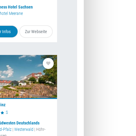
ness Hotel Sachsen
hotel Meerane
 Infos
Zur Webseite
einz
S
üdwesten Deutschlands
d-Pfalz
|
Westerwald
| Höhr-
usen