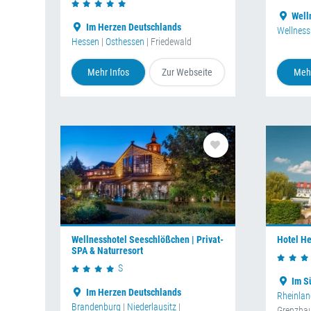
Well
Im Herzen Deutschlands
Wellness
Hessen
|
Osthessen
| Friedewald
Mehr Infos
Zur Webseite
Mehr
Wellnesshotel Seeschlößchen | Privat-
Hotel H
SPA & Naturresort
S
Im S
Im Herzen Deutschlands
Rheinlan
Brandenburg
|
Niederlausitz
|
Grenzha