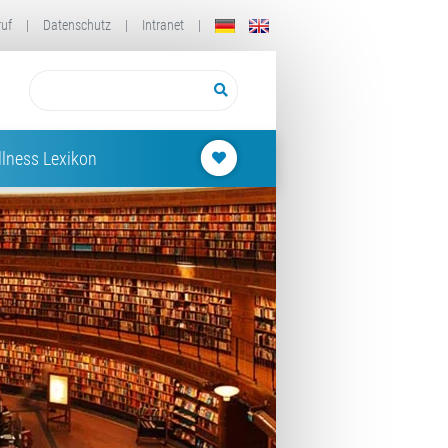
ruf
|
Datenschutz
|
Intranet
|
lness Lexikon