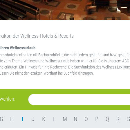
xikon der Wellness-Hotels & Resorts
 Ihren Wellnessurlaub
nesshotels enthalten oft Fachausdrücke, die nicht jedem geläufig sind bzw. geläufig
te zum Thema Wellness und Wellnessurlaub haben wir hier für Sie in unserem ABC 
 erläutert. Ein Hinweis für Ihre Recherche: Die Suchfunktion des Wellness Lexikon
sen Sie nicht den exakten Wortlaut ins Suchfeld eintragen.
swählen:
G
H
I
J
K
L
M
N
O
P
Q
R