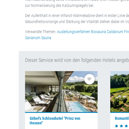
zur Normalisierung des Kalziumspiegels bei.
Der Aufenthalt in einer Infrarot-Wärmekabine dient in erster Linie
Gesundheitsvorsorge und Stärkung der Vitalität stehen dabei im V
Verwandte Themen:
Ausleitungsverfahren
Biosauna
Caldarium
Fi
Sanarium
Sauna
Dieser Service wird von den folgenden Hotels ange
Göbel's Schlosshotel "Prinz von
Romanti
Hessen"