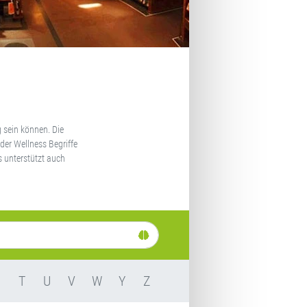
 sein können. Die
der Wellness Begriffe
s unterstützt auch
S
T
U
V
W
Y
Z