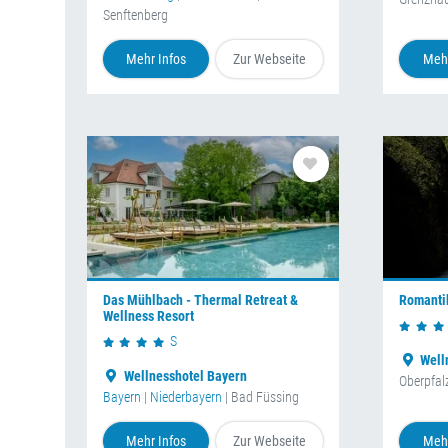
Senftenberg
Mehr Infos
Zur Webseite
Mehr
Das Mühlbach - Thermal Retreat &
Romanti
Wellness Resort
S
Well
Wellnesshotel Bayern
Oberpfal
Bayern
|
Niederbayern
| Bad Füssing
Mehr Infos
Zur Webseite
Mehr