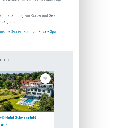
 der Entspannung von Körper und Geist.
ordergrund.
nnische Sauna
Laconium
Private Spa
boten
k® Hotel Schwanefeld
S