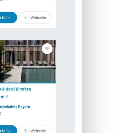
 Infos
Zur Webseite
k® Hotel Hirschen
S
nesshotels Bayern
z
 Infos
Zur Webseite