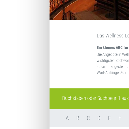
Das Wellness-Le
Ein kleines ABC für
Die Angebote in Well
wichtigsten Stichwor
zusammengestellt und
Wort-Anfänge. So müs
Buchstaben oder Suchbegriff au
A
B
C
D
E
F