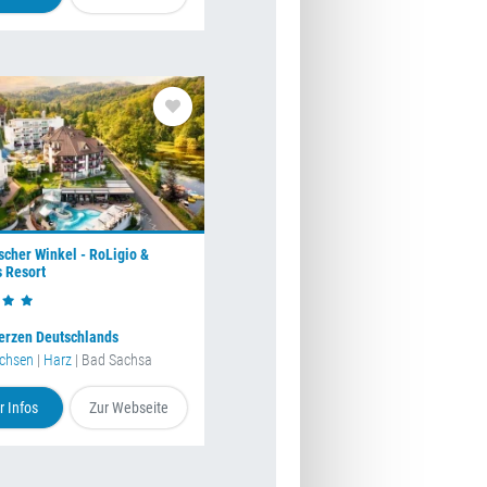
cher Winkel - RoLigio &
 Resort
erzen Deutschlands
achsen
|
Harz
| Bad Sachsa
 Infos
Zur Webseite