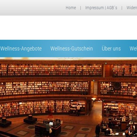
Home
|
Impressum | AGB´s
|
Wider
Wellness-Angebote
Wellness-Gutschein
Über uns
Wel