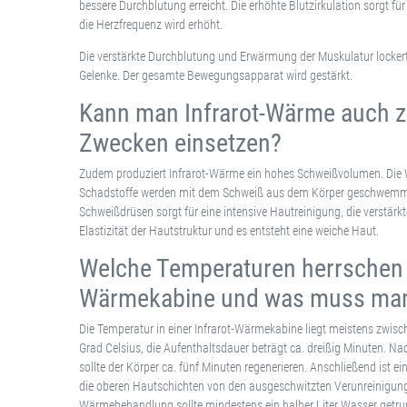
bessere Durchblutung erreicht. Die erhöhte Blutzirkulation sorgt fü
die Herzfrequenz wird erhöht.
Die verstärkte Durchblutung und Erwärmung der Muskulatur locke
Gelenke. Der gesamte Bewegungsapparat wird gestärkt.
Kann man Infrarot-Wärme auch 
Zwecken einsetzen?
Zudem produziert Infrarot-Wärme ein hohes Schweißvolumen. Die W
Schadstoffe werden mit dem Schweiß aus dem Körper geschwemmt.
Schweißdrüsen sorgt für eine intensive Hautreinigung, die verstärkt
Elastizität der Hautstruktur und es entsteht eine weiche Haut.
Welche Temperaturen herrschen in
Wärmekabine und was muss man
Die Temperatur in einer Infrarot-Wärmekabine liegt meistens zwis
Grad Celsius, die Aufenthaltsdauer beträgt ca. dreißig Minuten.
sollte der Körper ca. fünf Minuten regenerieren. Anschließend ist
die oberen Hautschichten von den ausgeschwitzten Verunreinigung
Wärmebehandlung sollte mindestens ein halber Liter Wasser getrun