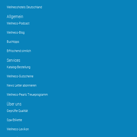
Wellnesshotels Deutschland
Allgemein
Wellness-Podcast
Wellness-Blog
Buchtipps
Erfrischend sinnlich
Services
Katalog-Bestellung
Wellness-Gutscheine
News Letter abonnieren
Wellness-Pearls Treueprogramm
Über uns
Geprüfte Qualität
Spa-Etikette
Wellness-Lexikon