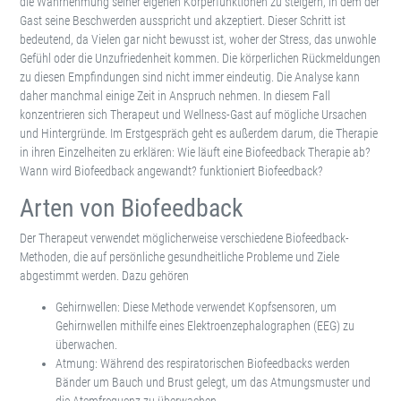
die Wahrnehmung seiner eigenen Körperfunktionen zu steigern, in dem der
Gast seine Beschwerden ausspricht und akzeptiert. Dieser Schritt ist
bedeutend, da Vielen gar nicht bewusst ist, woher der Stress, das unwohle
Gefühl oder die Unzufriedenheit kommen. Die körperlichen Rückmeldungen
zu diesen Empfindungen sind nicht immer eindeutig. Die Analyse kann
daher manchmal einige Zeit in Anspruch nehmen. In diesem Fall
konzentrieren sich Therapeut und Wellness-Gast auf mögliche Ursachen
und Hintergründe. Im Erstgespräch geht es außerdem darum, die Therapie
in ihren Einzelheiten zu erklären: Wie läuft eine Biofeedback Therapie ab?
Wann wird Biofeedback angewandt? funktioniert Biofeedback?
Arten von Biofeedback
Der Therapeut verwendet möglicherweise verschiedene Biofeedback-
Methoden, die auf persönliche gesundheitliche Probleme und Ziele
abgestimmt werden. Dazu gehören
Gehirnwellen: Diese Methode verwendet Kopfsensoren, um
Gehirnwellen mithilfe eines Elektroenzephalographen (EEG) zu
überwachen.
Atmung: Während des respiratorischen Biofeedbacks werden
Bänder um Bauch und Brust gelegt, um das Atmungsmuster und
die Atemfrequenz zu überwachen.