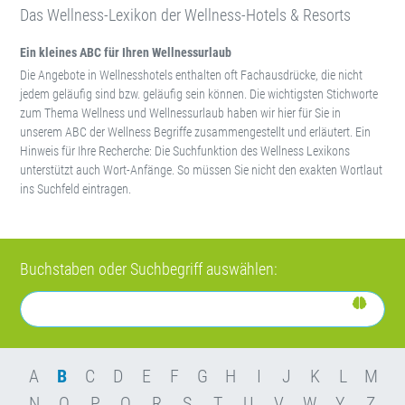
Das Wellness-Lexikon der Wellness-Hotels & Resorts
Ein kleines ABC für Ihren Wellnessurlaub
Die Angebote in Wellnesshotels enthalten oft Fachausdrücke, die nicht
jedem geläufig sind bzw. geläufig sein können. Die wichtigsten Stichworte
zum Thema Wellness und Wellnessurlaub haben wir hier für Sie in
unserem ABC der Wellness Begriffe zusammengestellt und erläutert. Ein
Hinweis für Ihre Recherche: Die Suchfunktion des Wellness Lexikons
unterstützt auch Wort-Anfänge. So müssen Sie nicht den exakten Wortlaut
ins Suchfeld eintragen.
Buchstaben oder Suchbegriff auswählen:
A
B
C
D
E
F
G
H
I
J
K
L
M
N
O
P
Q
R
S
T
U
V
W
Y
Z