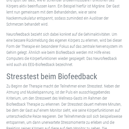
Körpers aktiv beeinflussen kann. Ein Beispiel hierfür ist Migräne. Der Gast
lernt nun gemeinsam mit dem Behandelnden, wie er seine
Nackenmuskulatur entspannt, sodass zumindest ein Auslöser der
Schmerzen behandelt wird.
Neurofeedback bezieht sich dabei konkret auf die Gehirnaktivitäten. Um
eine bessere Rückmeldung des eigenen Körpers zu erlernen, wird bei dieser
Form der Therapie ein besonderer Fokus auf das zentrale Nervensystem im
Gehirn gelegt. Ähnlich wie beim Biofeedback werden mit Hilfe eines
Computers die Körperfunktionen wieder gespiegelt. Das Neurofeedback
wird auch als EEG-Biofeedback bezeichnet.
Stresstest beim Biofeedback
Zu Beginn der Therapie macht der Teilnehmer einen Stresstest. Neben der
Atmung und Muskelspannung, ist der Puls ein ausschlaggebendes
Kriterium, um den Stresswert des Wellness-Gasts im Rahmen der
Biofeedback Therapie zu erkennen. Der Stresstest dauert mehrere Minuten,
bei dem der Gast auf einem Monitor sieht, wie seine Körperfunktionen auf
unterschiedliche Reize reagieren. Der Teilnehmende soll sich beispielsweise
entspannen, um dann unerwartete Stressmomente zu erleben und die
Reaktion seines Körpers auf diese auf dem Monitor zu sehen. Die