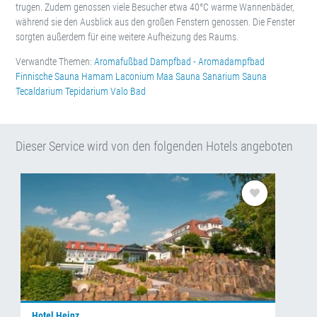
trugen. Zudem genossen viele Besucher etwa 40°C warme Wannenbäder,
während sie den Ausblick aus den großen Fenstern genossen. Die Fenster
sorgten außerdem für eine weitere Aufheizung des Raums.
Verwandte Themen:
Aromafußbad
Dampfbad - Aromadampfbad
Finnische Sauna
Hamam
Laconium
Maa Sauna
Sanarium
Sauna
Tecaldarium
Tepidarium
Valo Bad
Dieser Service wird von den folgenden Hotels angeboten
Hotel Heinz