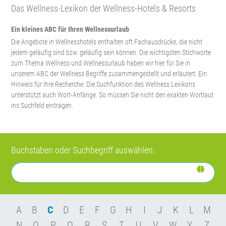
Das Wellness-Lexikon der Wellness-Hotels & Resorts
Ein kleines ABC für Ihren Wellnessurlaub
Die Angebote in Wellnesshotels enthalten oft Fachausdrücke, die nicht
jedem geläufig sind bzw. geläufig sein können. Die wichtigsten Stichworte
zum Thema Wellness und Wellnessurlaub haben wir hier für Sie in
unserem ABC der Wellness Begriffe zusammengestellt und erläutert. Ein
Hinweis für Ihre Recherche: Die Suchfunktion des Wellness Lexikons
unterstützt auch Wort-Anfänge. So müssen Sie nicht den exakten Wortlaut
ins Suchfeld eintragen.
Buchstaben oder Suchbegriff auswählen:
A
B
C
D
E
F
G
H
I
J
K
L
M
N
O
P
Q
R
S
T
U
V
W
Y
Z