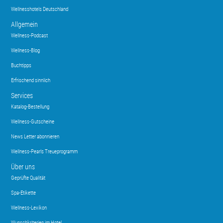
Wellnesshotels Deutschland
Allgemein
Wellness-Podcast
Wellness-Blog
Buchtipps
Erfrischend sinnlich
Services
Katalog-Bestellung
Wellness-Gutscheine
News Letter abonnieren
Wellness-Pearls Treueprogramm
Über uns
Geprüfte Qualität
Spa-Etikette
Wellness-Lexikon
Wunschkriterien im Hotel