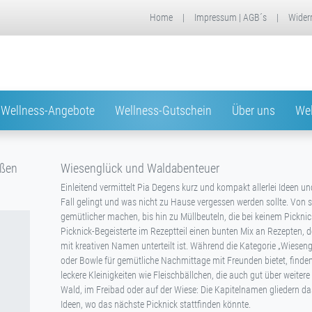
Home
|
Impressum | AGB´s
|
Wider
Wellness-Angebote
Wellness-Gutschein
Über uns
Wel
ußen
Wiesenglück und Waldabenteuer
Einleitend vermittelt Pia Degens kurz und kompakt allerlei Ideen un
Fall gelingt und was nicht zu Hause vergessen werden sollte. Von 
gemütlicher machen, bis hin zu Müllbeuteln, die bei keinem Picknick
Picknick-Begeisterte im Rezeptteil einen bunten Mix an Rezepten, d
mit kreativen Namen unterteilt ist. Während die Kategorie „Wiesen
oder Bowle für gemütliche Nachmittage mit Freunden bietet, finde
leckere Kleinigkeiten wie Fleischbällchen, die auch gut über weitere
Wald, im Freibad oder auf der Wiese: Die Kapitelnamen gliedern d
Ideen, wo das nächste Picknick stattfinden könnte.