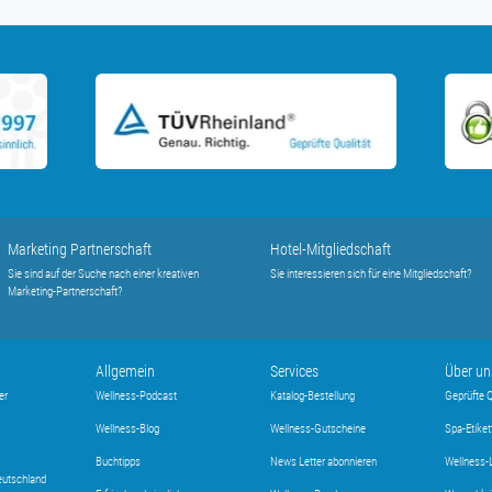
Marketing Partnerschaft
Hotel-Mitgliedschaft
Sie sind auf der Suche nach einer kreativen
Sie interessieren sich für eine Mitgliedschaft?
Marketing-Partnerschaft?
Allgemein
Services
Über un
er
Wellness-Podcast
Katalog-Bestellung
Geprüfte Q
Wellness-Blog
Wellness-Gutscheine
Spa-Etiket
Buchtipps
News Letter abonnieren
Wellness-
eutschland