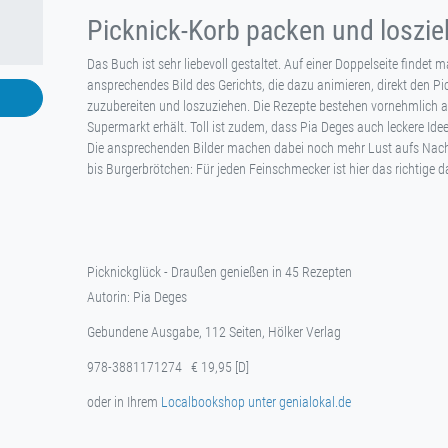
Picknick-Korb packen und loszi
Das Buch ist sehr liebevoll gestaltet. Auf einer Doppelseite findet
ansprechendes Bild des Gerichts, die dazu animieren, direkt den P
zuzubereiten und loszuziehen. Die Rezepte bestehen vornehmlich a
Supermarkt erhält. Toll ist zudem, dass Pia Deges auch leckere Ide
Die ansprechenden Bilder machen dabei noch mehr Lust aufs Nach
bis Burgerbrötchen: Für jeden Feinschmecker ist hier das richtige d
Picknickglück - Draußen genießen in 45 Rezepten
Autorin: Pia Deges
Gebundene Ausgabe, 112 Seiten, Hölker Verlag
978-3881171274 € 19,95 [D]
oder in Ihrem
Localbookshop unter genialokal.de