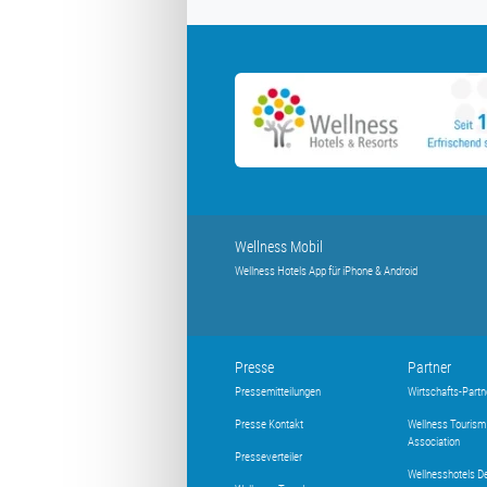
Wellness Mobil
Wellness Hotels App für iPhone & Android
Presse
Partner
Pressemitteilungen
Wirtschafts-Partn
Presse Kontakt
Wellness Tourism
Association
Presseverteiler
Wellnesshotels D