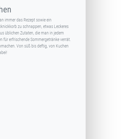
ehen
 man immer das Rezept sowie ein
icknickkorb zu schnappen, etwas Leckeres
us üblichen Zutaten, die man in jedem
en für erfrischende Sommergetränke verrät.
machen. Von süß bis deftig, von Kuchen
abei!