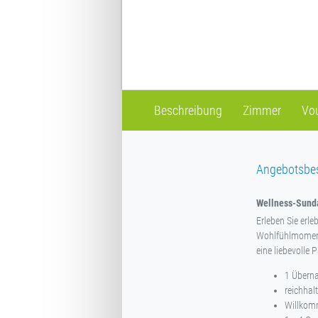
Beschreibung
Zimmer
Vo
Angebotsbe
Wellness-Sund
Erleben Sie erl
Wohlfühlmomente
eine liebevolle
1 Übern
reichhal
Willkom