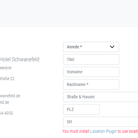
Anrede
Hotel Schwanefeld
Meerane
Straße 22
hwanefeld.de
ld.de
64-4050
You must install
Location Plugin
to use locati