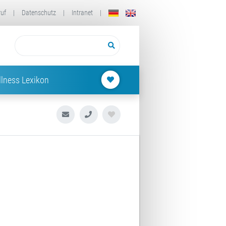
ruf
|
Datenschutz
|
Intranet
|
lness Lexikon