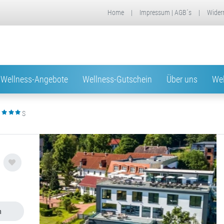
Home
|
Impressum | AGB´s
|
Wider
Wellness-Angebote
Wellness-Gutschein
Über uns
Wel
S
n