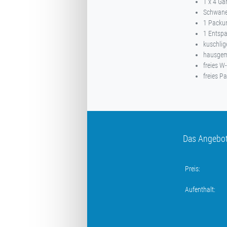
1 x 4 Ga
Schwanef
1 Packun
1 Entsp
kuschlig
hausgema
freies W
freies P
Das Angebot 
Preis:
Aufenthalt: