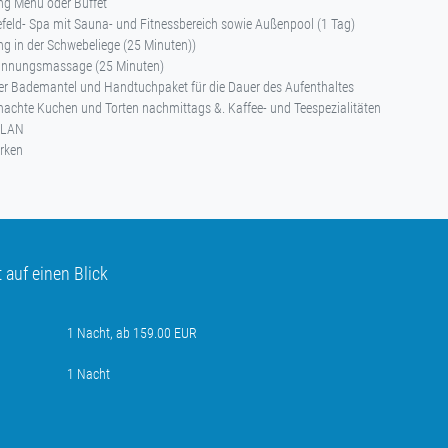
ng Menü oder Buffet
eld- Spa mit Sauna- und Fitnessbereich sowie Außenpool (1 Tag)
g in der Schwebeliege (25 Minuten))
annungsmassage (25 Minuten)
er Bademantel und Handtuchpaket für die Dauer des Aufenthaltes
chte Kuchen und Torten nachmittags &. Kaffee- und Teespezialitäten
-LAN
arken
auf einen Blick
1 Nacht, ab 159.00 EUR
1 Nacht