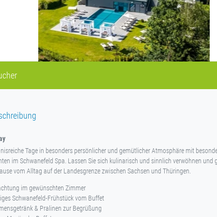
ucher
schreibung
ay
ebnisreiche Tage in besonders persönlicher und gemütlicher Atmosphäre mit besond
n im Schwanefeld Spa. Lassen Sie sich kulinarisch und sinnlich verwöhnen und g
 Pause vom Alltag auf der Landesgrenze zwischen Sachsen und Thüringen.
achtung im gewünschten Zimmer
tiges Schwanefeld-Frühstück vom Buffet
mensgetränk & Pralinen zur Begrüßung