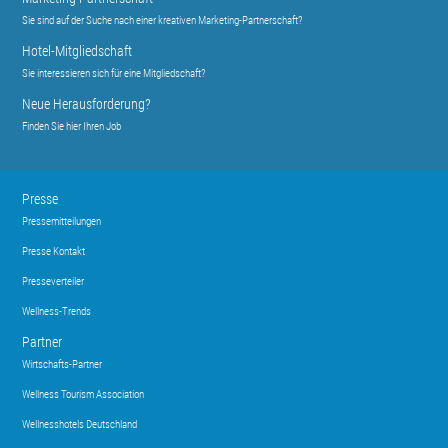
Sie sind auf der Suche nach einer kreativen Marketing-Partnerschaft?
Hotel-Mitgliedschaft
Sie interessieren sich für eine Mitgliedschaft?
Neue Herausforderung?
Finden Sie hier Ihren Job
Presse
Pressemitteilungen
Presse Kontakt
Presseverteiler
Wellness-Trends
Partner
Wirtschafts-Partner
Wellness Tourism Association
Wellnesshotels Deutschland