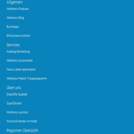
Allgemein
Wellness-Podcast
Wellness-Blog
Buchtipps
Erfrischend sinnlich
Services
Katalog-Bestellung
Wellness-Gutscheine
News Letter abonnieren
Wellness-Pearls Treueprogramm
Über uns
Geprüfte Qualität
Spa-Etikette
Wellness-Lexikon
Wunschkriterien im Hotel
Regionen Übersicht