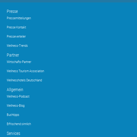
Presse
Pressemitteilungen
Presse Kontakt
Presseverteiler
Wellness-Trends
Partner
Wirtschafts-Partner
Wellness Tourism Association
Wellnesshotels Deutschland
Allgemein
Wellness-Podcast
Wellness-Blog
Buchtipps
Erfrischend sinnlich
Services