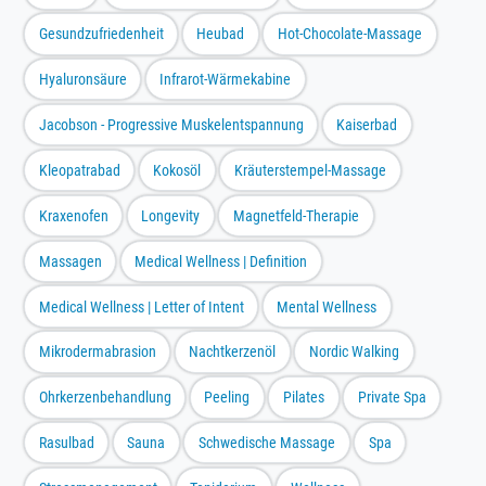
Gesundzufriedenheit
Heubad
Hot-Chocolate-Massage
Hyaluronsäure
Infrarot-Wärmekabine
Jacobson - Progressive Muskelentspannung
Kaiserbad
Kleopatrabad
Kokosöl
Kräuterstempel-Massage
Kraxenofen
Longevity
Magnetfeld-Therapie
Massagen
Medical Wellness | Definition
Medical Wellness | Letter of Intent
Mental Wellness
Mikrodermabrasion
Nachtkerzenöl
Nordic Walking
Ohrkerzenbehandlung
Peeling
Pilates
Private Spa
Rasulbad
Sauna
Schwedische Massage
Spa