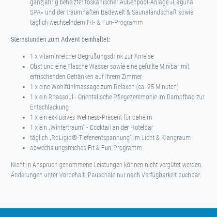
ganzjährig beheizter toskanischer Außenpool-Anlage »Laguna
SPA« und der traumhaften Badewelt & Saunalandschaft sowie
täglich wechselndem Fit- & Fun-Programm
Sternstunden zum Advent beinhaltet:
1 x vitaminreicher Begrüßungsdrink zur Anreise
Obst und eine Flasche Wasser sowie eine gefüllte Minibar mit
erfrischenden Getränken auf Ihrem Zimmer
1 x eine Wohlfühlmassage zum Relaxen (ca. 25 Minuten)
1 x ein Rhassoul - Orientalische Pflegezeremonie im Dampfbad zur
Entschlackung
1 x ein exklusives Wellness-Präsent für daheim
1 x ein „Wintertraum“ - Cocktail an der Hotelbar
täglich „RoLigio®-Tiefenentspannung“ im Licht & Klangraum
abwechslungsreiches Fit & Fun-Programm
Nicht in Anspruch genommene Leistungen können nicht vergütet werden.
Änderungen unter Vorbehalt. Pauschale nur nach Verfügbarkeit buchbar.