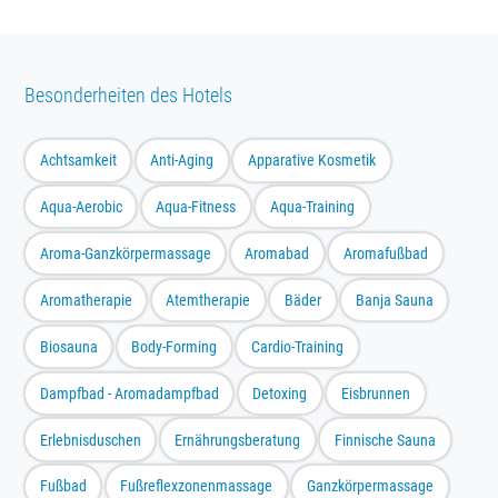
Besonderheiten des Hotels
Achtsamkeit
Anti-Aging
Apparative Kosmetik
Aqua-Aerobic
Aqua-Fitness
Aqua-Training
Aroma-Ganzkörpermassage
Aromabad
Aromafußbad
Aromatherapie
Atemtherapie
Bäder
Banja Sauna
Biosauna
Body-Forming
Cardio-Training
Dampfbad - Aromadampfbad
Detoxing
Eisbrunnen
Erlebnisduschen
Ernährungsberatung
Finnische Sauna
Fußbad
Fußreflexzonenmassage
Ganzkörpermassage