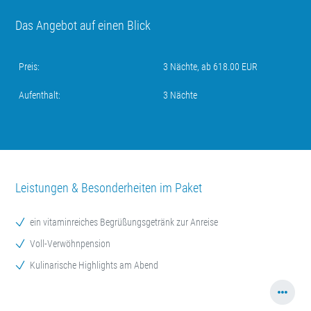
Das Angebot auf einen Blick
Preis:
3 Nächte, ab 618.00 EUR
Aufenthalt:
3 Nächte
Leistungen & Besonderheiten im Paket
ein vitaminreiches Begrüßungsgetränk zur Anreise
Voll-Verwöhnpension
Kulinarische Highlights am Abend