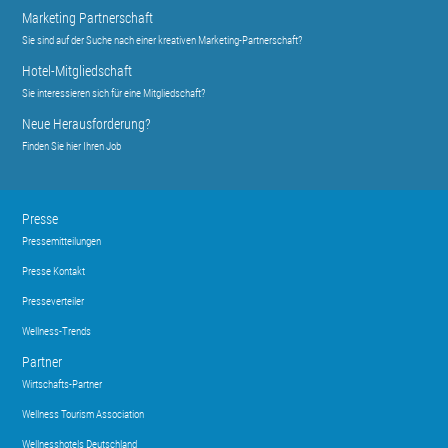
Marketing Partnerschaft
Sie sind auf der Suche nach einer kreativen Marketing-Partnerschaft?
Hotel-Mitgliedschaft
Sie interessieren sich für eine Mitgliedschaft?
Neue Herausforderung?
Finden Sie hier Ihren Job
Presse
Pressemitteilungen
Presse Kontakt
Presseverteiler
Wellness-Trends
Partner
Wirtschafts-Partner
Wellness Tourism Association
Wellnesshotels Deutschland