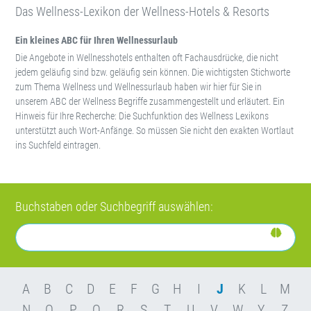
Das Wellness-Lexikon der Wellness-Hotels & Resorts
Ein kleines ABC für Ihren Wellnessurlaub
Die Angebote in Wellnesshotels enthalten oft Fachausdrücke, die nicht
jedem geläufig sind bzw. geläufig sein können. Die wichtigsten Stichworte
zum Thema Wellness und Wellnessurlaub haben wir hier für Sie in
unserem ABC der Wellness Begriffe zusammengestellt und erläutert. Ein
Hinweis für Ihre Recherche: Die Suchfunktion des Wellness Lexikons
unterstützt auch Wort-Anfänge. So müssen Sie nicht den exakten Wortlaut
ins Suchfeld eintragen.
Buchstaben oder Suchbegriff auswählen:
A
B
C
D
E
F
G
H
I
J
K
L
M
N
O
P
Q
R
S
T
U
V
W
Y
Z