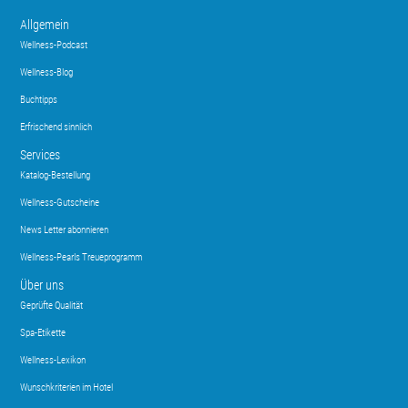
Allgemein
Wellness-Podcast
Wellness-Blog
Buchtipps
Erfrischend sinnlich
Services
Katalog-Bestellung
Wellness-Gutscheine
News Letter abonnieren
Wellness-Pearls Treueprogramm
Über uns
Geprüfte Qualität
Spa-Etikette
Wellness-Lexikon
Wunschkriterien im Hotel