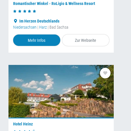
Romantischer Winkel - RoLigio & Wellness Resort
Im Herzen Deutschlands
Niedersachsen
|
Harz
| Bad Sachsa
Mehr Infos
Zur Webseite
Hotel Heinz