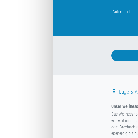
Aufenthalt:
Lage & A
Unser Wellnessh
Das Wellnesshot
entfernt im mil
dem Brexbachtal
ebenerdig bis hü