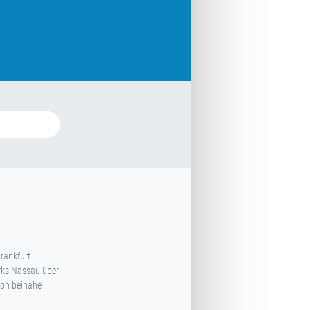
rankfurt
arks Nassau über
von beinahe