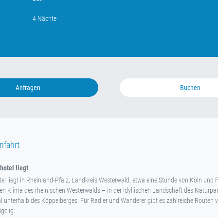
4 Nächte
Anfragen
Buchen
nfahrt
otel liegt
el liegt in Rheinland-Pfalz, Landkreis Westerwald, etwa eine Stunde von Köln und F
den Klima des rheinischen Westerwalds – in der idyllischen Landschaft des Naturp
 unterhalb des Köppelberges. Für Radler und Wanderer gibt es zahlreiche Routen 
gelig.