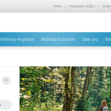
Home
|
Impressum | AGB´s
|
Wider
Wellness-Angebote
Wellness-Gutschein
Über uns
Wel
n