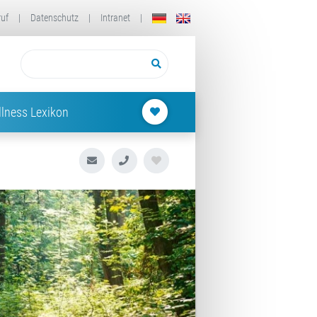
ruf
|
Datenschutz
|
Intranet
|
lness Lexikon