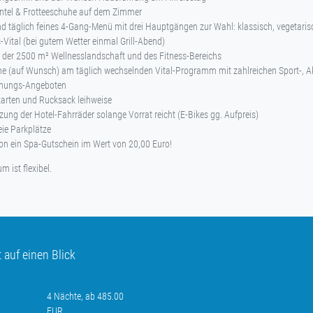
tel & Frotteeschuhe auf dem Zimmer
 täglich feines 4-Gang-Menü mit drei Hauptgängen zur Wahl: klassisch, vegetaris
-Vital (bei gutem Wetter einmal Grill-Abend)
der 2500 m² Wellnesslandschaft und des Fitness-Bereichs
e (auf Wunsch) am täglich wechselnden Vital-Programm mit zahlreichen Sport-, Ak
nungs-Angeboten
rten und Rucksack leihweise
tzung der Hotel-Fahrräder solange Vorrat reicht (E-Bikes gg. Aufpreis)
eie Parkplätze
on ein Spa-Gutschein im Wert von 20,00 Euro!
m ist flexibel.
auf einen Blick
4 Nächte, ab 485.00
EUR