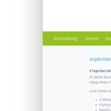
Beschreibung
Zimmer
Vo
Angebotsbe
5 Tage Kurz-Ur
Ihr ideales Bas
Alltags-Stress 
unser Urlaubs-Sp
4 Überna
Frühstüc
Begrüßu