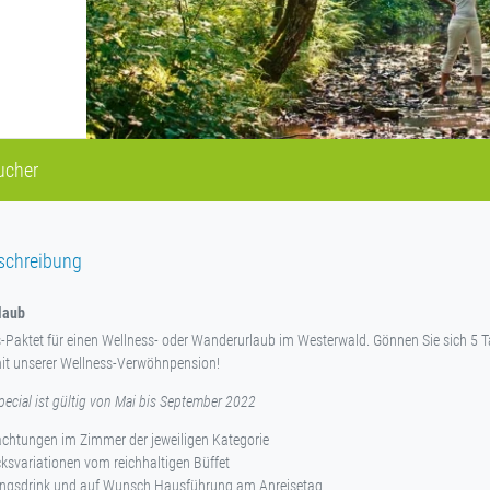
ucher
schreibung
laub
is-Paktet für einen Wellness- oder Wanderurlaub im Westerwald. Gönnen Sie sich 5 
mit unserer Wellness-Verwöhnpension!
ecial ist gültig von Mai bis September 2022
chtungen im Zimmer der jeweiligen Kategorie
ksvariationen vom reichhaltigen Büffet
ngsdrink und auf Wunsch Hausführung am Anreisetag