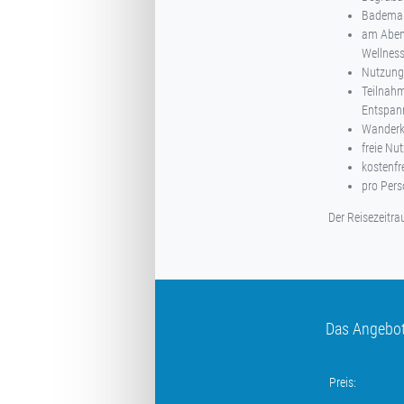
Bademan
am Abend
Wellness
Nutzung 
Teilnahm
Entspan
Wanderka
freie Nu
kostenfr
pro Pers
Der Reisezeitrau
Das Angebot 
Preis: