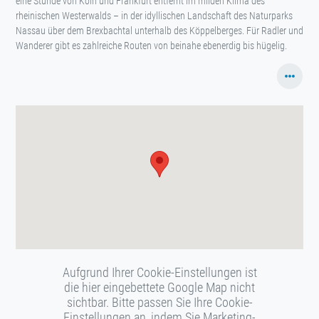
eine Stunde von Köln und Frankfurt entfernt im milden Klima des
rheinischen Westerwalds – in der idyllischen Landschaft des Naturparks
Nassau über dem Brexbachtal unterhalb des Köppelberges. Für Radler und
Wanderer gibt es zahlreiche Routen von beinahe ebenerdig bis hügelig.
Aufgrund Ihrer Cookie-Einstellungen ist
die hier eingebettete Google Map nicht
sichtbar. Bitte passen Sie Ihre Cookie-
Einstellungen an, indem Sie Marketing-