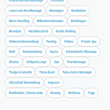
Kräuterstempel-Massage
Laconium
Lomi-Lomi-Nui-Massage
Massagen
Meditation
Micro Needling
Mikrodermabrasion
Modelagen
Moorbad
Nachtkerzenöl
Nordic Walking
Ohrkerzenbehandlung
Peeling
Pilates
Private Spa
Reiki
Rosinenübung
Sauna
Schwedische Massage
Shiatsu
Softpack-Liege
Spa
Thai-Massage
Thalgo Kosmetik
Thera-Band
Tuina Anmo Massage
Ultraschall Behandlung
Vapozon
Waldbaden | Shinrin-yoku
Waxing
Wellness
Yoga