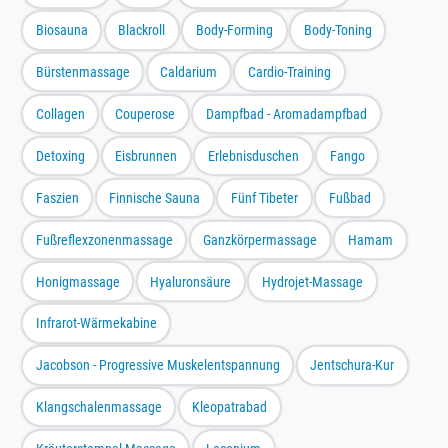
Biosauna
Blackroll
Body-Forming
Body-Toning
Bürstenmassage
Caldarium
Cardio-Training
Collagen
Couperose
Dampfbad - Aromadampfbad
Detoxing
Eisbrunnen
Erlebnisduschen
Fango
Faszien
Finnische Sauna
Fünf Tibeter
Fußbad
Fußreflexzonenmassage
Ganzkörpermassage
Hamam
Honigmassage
Hyaluronsäure
Hydrojet-Massage
Infrarot-Wärmekabine
Jacobson - Progressive Muskelentspannung
Jentschura-Kur
Klangschalenmassage
Kleopatrabad