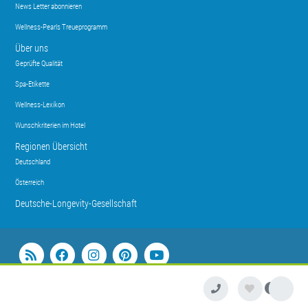
News Letter abonnieren
Wellness-Pearls Treueprogramm
Über uns
Geprüfte Qualität
Spa-Etikette
Wellness-Lexikon
Wunschkriterien im Hotel
Regionen Übersicht
Deutschland
Österreich
Deutsche-Longevity-Gesellschaft
Romantik® Hotels & Restaurants AG
Friedrich-Ebert-Anlage 18
60325 Frankfurt
+49
Kontakt