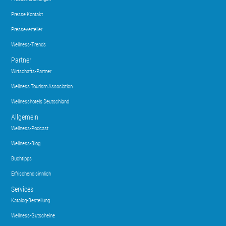
Presse Kontakt
Presseverteiler
Wellness-Trends
Partner
Wirtschafts-Partner
Wellness Tourism Association
Wellnesshotels Deutschland
Allgemein
Wellness-Podcast
Wellness-Blog
Buchtipps
Erfrischend sinnlich
Services
Katalog-Bestellung
Wellness-Gutscheine