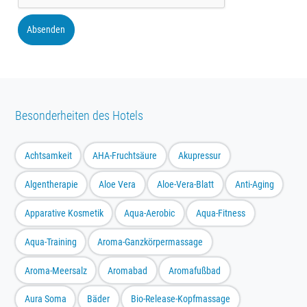
Absenden
Besonderheiten des Hotels
Achtsamkeit
AHA-Fruchtsäure
Akupressur
Algentherapie
Aloe Vera
Aloe-Vera-Blatt
Anti-Aging
Apparative Kosmetik
Aqua-Aerobic
Aqua-Fitness
Aqua-Training
Aroma-Ganzkörpermassage
Aroma-Meersalz
Aromabad
Aromafußbad
Aura Soma
Bäder
Bio-Release-Kopfmassage