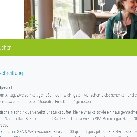
ucher
schreibung
Special
om Alltag, Zweisamkeit genießen, dem wichtigsten Menschen Liebe schenken und e
nussabend im neuen "Joseph´s Fine Dining" genießen.
tische Nacht
inklusive
Sektfrühstücksbuffet, kleine Snacks sowie ein hausgemach
am Nachmittag Blechkuchen mit Kaffee und Tee sowie im SPA-Bereich ganztägig O
wasser
en pur im SPA & Wellnessparadies auf 3.800 qm mit ganzjährig beheizter toskani