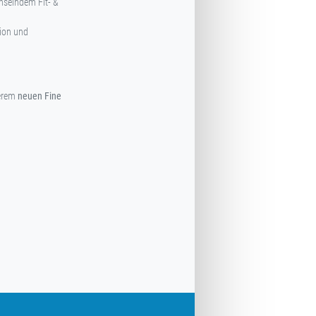
hselndem Fit- &
ion und
erem
neuen Fine