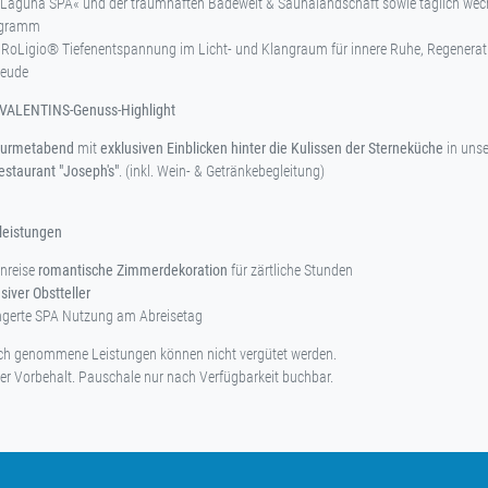
Laguna SPA« und der traumhaften Badewelt & Saunalandschaft sowie täglich wec
ogramm
 RoLigio® Tiefenentspannung im Licht- und Klangraum für innere Ruhe, Regenerat
reude
 VALENTINS-Genuss-Highlight
urmetabend
mit
exklusiven Einblicken hinter die Kulissen der Sterneküche
in uns
estaurant "Joseph's"
. (inkl. Wein- & Getränkebegleitung)
vleistungen
Anreise
romantische Zimmerdekoration
für zärtliche Stunden
siver Obstteller
ngerte SPA Nutzung am Abreisetag
uch genommene Leistungen können nicht vergütet werden.
r Vorbehalt. Pauschale nur nach Verfügbarkeit buchbar.