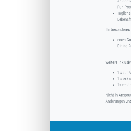
Anlage »
Fun-Pr
Tägliche
Lebensf
Ihr besonderes
einen
Go
Dining R
weitere Inklusi
1 x zur 
1 x
exklu
1x verlä
Nicht in Anspr
Änderungen unte