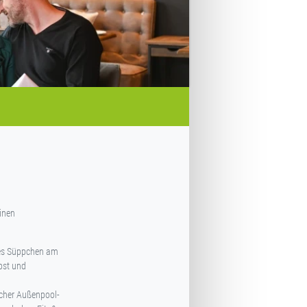
inen
tes Süppchen am
bst und
scher Außenpool-