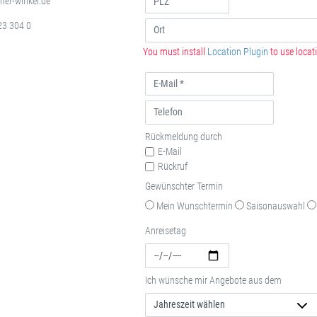
her-winkel.de
23 304 0
You must install
Location Plugin
to use locati
Rückmeldung durch
E-Mail
Rückruf
Gewünschter Termin
Mein Wunschtermin
Saisonauswahl
Anreisetag
Ich wünsche mir Angebote aus dem