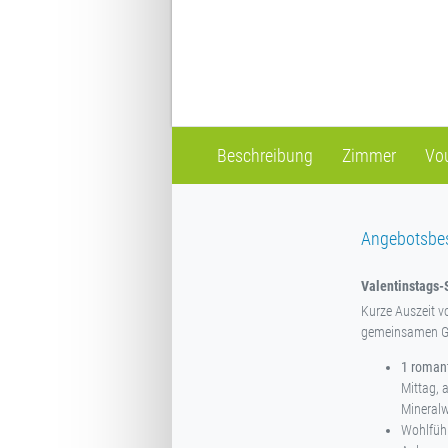
Beschreibung
Zimmer
Vo
Angebotsbe
Valentinstags-
Kurze Auszeit v
gemeinsamen Ge
1 roman
Mittag, 
Mineral
Wohlfühl