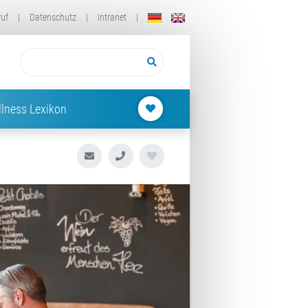
ruf
|
Datenschutz
|
Intranet
|
lness Lexikon