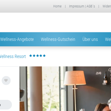
Home
|
Impressum | AGB´s
|
Wider
Wellness-Angebote
Wellness-Gutschein
Über uns
Wel
Wellness Resort
n