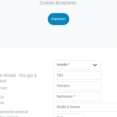
Cookies akzeptieren.
Anpassen
Anrede
r Winkel - RoLigio &
sort
 Harz
 23
hsa
antischer-winkel.de