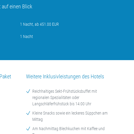
auf einen Blick
1 Nacht, ab 451.00 EUR
1 Nacht
Paket
Weitere Inklusivleistungen des Hotels
Reichhaltiges Sekt-Frühstücksbuffet mit
regionalen Spezialitäten oder
Langschläferfrühstück bis 14:00 Uhr
Kleine Snacks sowie ein leckeres Süppchen am
Mittag
Am Nachmittag Blechkuchen mit Kaffee und