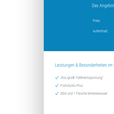
Das Angebot 
Preis:
Aufenthalt:
Leistungen & Besonderheiten im 
„RoLigio® Tiefenentspannung“
Frühstücks-Plus
Obst und 1 Flasche Mineralwasser