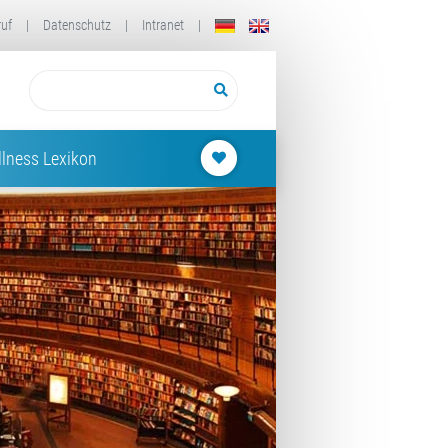
ruf
|
Datenschutz
|
Intranet
|
lness Lexikon