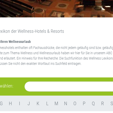
xikon der Wellness-Hotels & Resorts
 Ihren Wellnessurlaub
nesshotels enthalten oft Fachausdrücke, die nicht jedem geläufig sind bzw. geläufig
te zum Thema Wellness und Wellnessurlaub haben wir hier für Sie in unserem ABC 
 erläutert. Ein Hinweis für Ihre Recherche: Die Suchfunktion des Wellness Lexikon
sen Sie nicht den exakten Wortlaut ins Suchfeld eintragen.
swählen:
G
H
I
J
K
L
M
N
O
P
Q
R