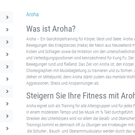
Aroha
Was ist Aroha?
Aroha – Ein Ganzkörpertraining für Körper, Geist und Seele. Aroha 
Bewegungen des Kriegstanzes (Haka) der Maori aus Neuseeland mit
Kicken und Schlagen sowie die Imitation von den unterschiedlichste
und Verteidigungspositionen sind kennzeichnend für Kung Fu. Der E
Bewegungen rund und fließend. Das Ziel von Aroha ist, den Körper 
Choreographien mit Musikbegleitung zu trainieren und zu formen. Ab
stehen im Mittelpunkt, denn Aroha stärkt zudem das mentale Wohlbe
Aggressionen, Stress und Anspannungen ab.
Steigern Sie Ihre Fitness mit Aro
Aroha eignet sich als Training für alle Altersgruppen und für jedes
in einem moderaten Tempo und bei Musik im ¾ Takt durchgeführt.
Strecken des Unterkörpers wird vor allem die Gesäß- und Obersche
Trainings kommt es demnach oft zu Übungen wie Kniebeugen mit 
die Schulter-, Bauch- und Oberarmmuskulatur werden durch das 