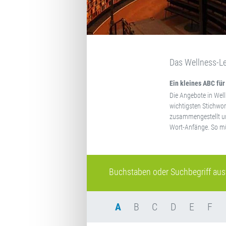
Das Wellness-Le
Ein kleines ABC für
Die Angebote in Well
wichtigsten Stichwor
zusammengestellt und
Wort-Anfänge. So müs
Buchstaben oder Suchbegriff au
A
B
C
D
E
F