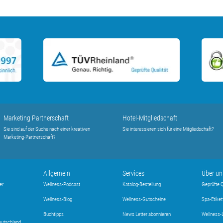
Marketing Partnerschaft
Hotel-Mitgliedschaft
Sie sind auf der Suche nach einer kreativen
Sie interessieren sich für eine Mitgliedschaft?
Marketing-Partnerschaft?
Allgemein
Services
Über un
er
Wellness-Podcast
Katalog-Bestellung
Geprüfte Q
Wellness-Blog
Wellness-Gutscheine
Spa-Etiket
Buchtipps
News Letter abonnieren
Wellness-
eutschland