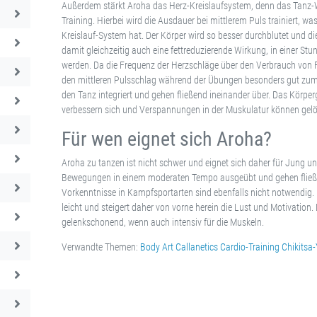
Außerdem stärkt Aroha das Herz-Kreislaufsystem, denn das Tanz-Wo
Training. Hierbei wird die Ausdauer bei mittlerem Puls trainiert, w
Kreislauf-System hat. Der Körper wird so besser durchblutet und di
damit gleichzeitig auch eine fettreduzierende Wirkung, in einer Stu
werden. Da die Frequenz der Herzschläge über den Verbrauch von Fe
den mittleren Pulsschlag während der Übungen besonders gut zum
den Tanz integriert und gehen fließend ineinander über. Das Körper
verbessern sich und Verspannungen in der Muskulatur können gelö
Für wen eignet sich Aroha?
Aroha zu tanzen ist nicht schwer und eignet sich daher für Jung u
Bewegungen in einem moderaten Tempo ausgeübt und gehen fließen
Vorkenntnisse in Kampfsportarten sind ebenfalls nicht notwendig.
leicht und steigert daher von vorne herein die Lust und Motivatio
gelenkschonend, wenn auch intensiv für die Muskeln.
Verwandte Themen:
Body Art
Callanetics
Cardio-Training
Chikitsa