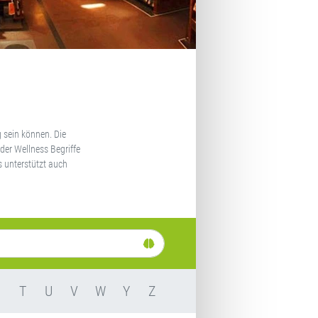
 sein können. Die
der Wellness Begriffe
s unterstützt auch
S
T
U
V
W
Y
Z