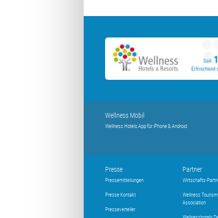
Wellness Mobil
Wellness Hotels App für iPhone & Android
Presse
Partner
Pressemitteilungen
Wirtschafts-Partn
Presse Kontakt
Wellness Tourism
Association
Presseverteiler
Wellnesshotels D