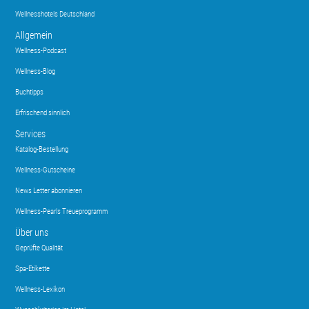
Wellnesshotels Deutschland
Allgemein
Wellness-Podcast
Wellness-Blog
Buchtipps
Erfrischend sinnlich
Services
Katalog-Bestellung
Wellness-Gutscheine
News Letter abonnieren
Wellness-Pearls Treueprogramm
Über uns
Geprüfte Qualität
Spa-Etikette
Wellness-Lexikon