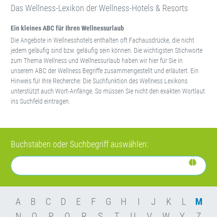
Das Wellness-Lexikon der Wellness-Hotels & Resorts
Ein kleines ABC für Ihren Wellnessurlaub
Die Angebote in Wellnesshotels enthalten oft Fachausdrücke, die nicht
jedem geläufig sind bzw. geläufig sein können. Die wichtigsten Stichworte
zum Thema Wellness und Wellnessurlaub haben wir hier für Sie in
unserem ABC der Wellness Begriffe zusammengestellt und erläutert. Ein
Hinweis für Ihre Recherche: Die Suchfunktion des Wellness Lexikons
unterstützt auch Wort-Anfänge. So müssen Sie nicht den exakten Wortlaut
ins Suchfeld eintragen.
Buchstaben oder Suchbegriff auswählen:
A
B
C
D
E
F
G
H
I
J
K
L
M
N
O
P
Q
R
S
T
U
V
W
Y
Z