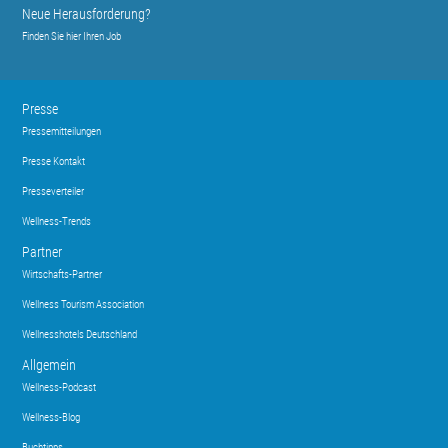
Neue Herausforderung?
Finden Sie hier Ihren Job
Presse
Pressemitteilungen
Presse Kontakt
Presseverteiler
Wellness-Trends
Partner
Wirtschafts-Partner
Wellness Tourism Association
Wellnesshotels Deutschland
Allgemein
Wellness-Podcast
Wellness-Blog
Buchtipps