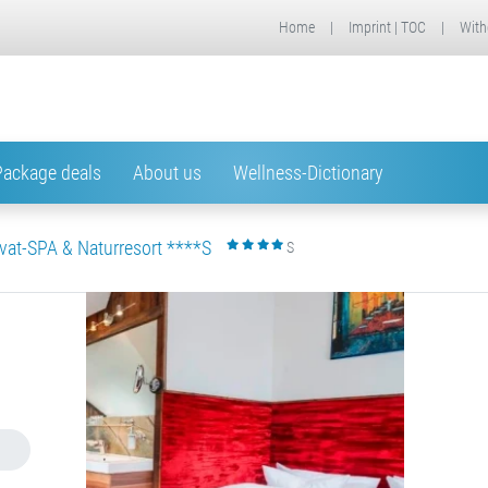
Home
|
Imprint | TOC
|
With
Package deals
About us
Wellness-Dictionary
vat-SPA & Naturresort ****S
S