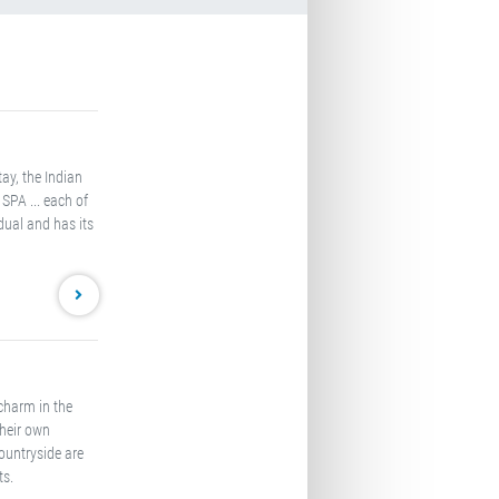
ay, the Indian
 SPA ... each of
dual and has its
 charm in the
their own
countryside are
ts.