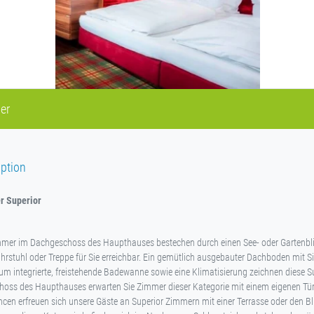
er
ption
r Superior
mmer im Dachgeschoss des Haupthauses bestechen durch einen See- oder Gartenblic
rstuhl oder Treppe für Sie erreichbar. Ein gemütlich ausgebauter Dachboden mit S
m integrierte, freistehende Badewanne sowie eine Klimatisierung zeichnen diese 
hoss des Haupthauses erwarten Sie Zimmer dieser Kategorie mit einem eigenen T
cen erfreuen sich unsere Gäste an Superior Zimmern mit einer Terrasse oder den Bli