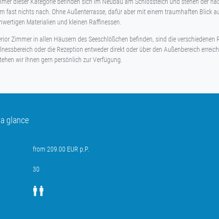
mmer dieser Kategorie befinden sich im Neubau am Schlossteich und stehen der nä
m fast nichts nach. Ohne Außenterrasse, dafür aber mit einem traumhaften Blick a
chwertigen Materialien und kleinen Raffinessen.
erior Zimmer in allen Häusern des Seeschlößchen befinden, sind die verschiedenen 
lnessbereich oder die Rezeption entweder direkt oder über den Außenbereich erreichb
tehen wir Ihnen gern persönlich zur Verfügung.
 a glance
from 209.00 EUR p.P.
30