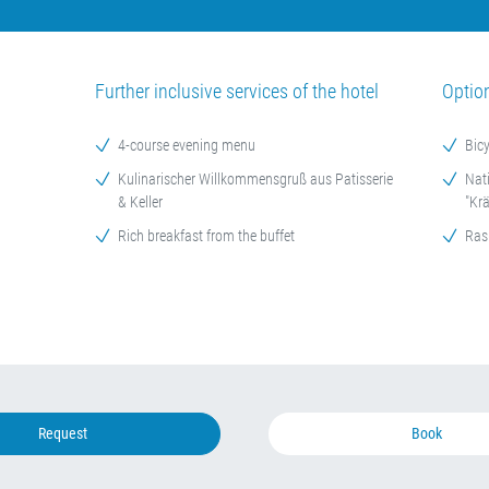
Further inclusive services of the hotel
Optio
4-course evening menu
Bic
Kulinarischer Willkommensgruß aus Patisserie
Nati
& Keller
"Kr
Rich breakfast from the buffet
Ras
Request
Book