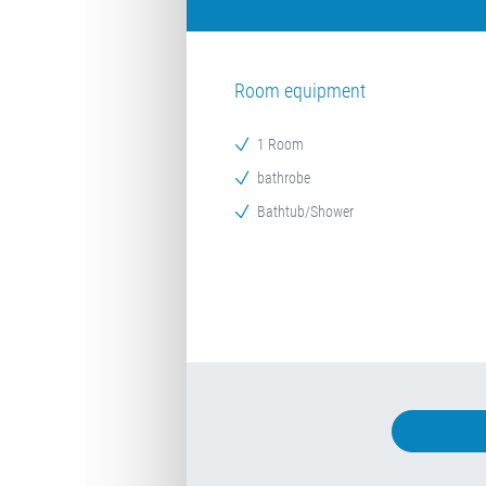
Room equipment
1 Room
bathrobe
Bathtub/Shower