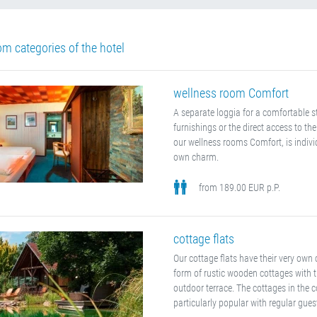
om categories of the hotel
wellness room Comfort
A separate loggia for a comfortable st
furnishings or the direct access to the
our wellness rooms Comfort, is indivi
own charm.
from 189.00 EUR p.P.
cottage flats
Our cottage flats have their very own
form of rustic wooden cottages with 
outdoor terrace. The cottages in the 
particularly popular with regular gues