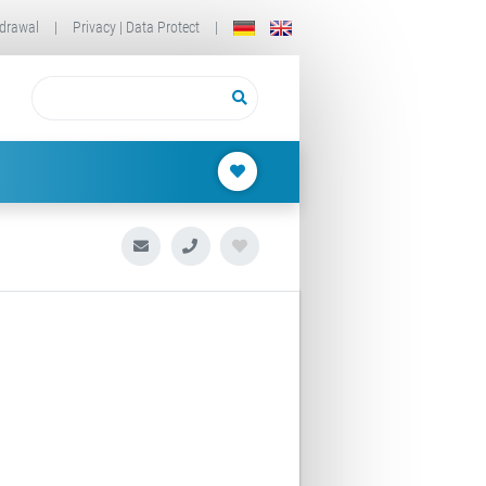
drawal
|
Privacy | Data Protect
|