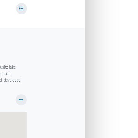
usitz lake
leisure
ell developed