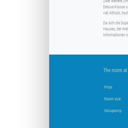
Zwei weitere Zi
Deluxe-Klasse u
viel Altholz, ho
Da sich die Sup
Hauses, der Wel
Informationen s
The room at
Price:
Room size:
Occupancy: