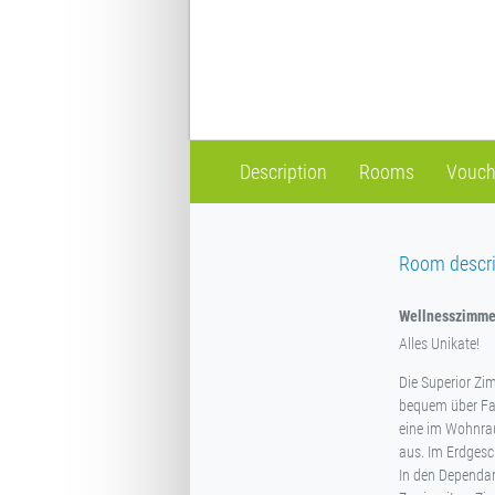
Description
Rooms
Vouch
Room descri
Wellnesszimme
Alles Unikate!
Die Superior Zi
bequem über Fah
eine im Wohnrau
aus. Im Erdgesc
In den Dependan