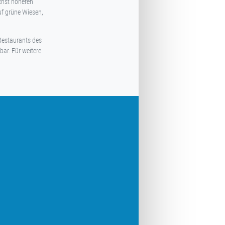
chst höheren
uf grüne Wiesen,
Restaurants des
ar. Für weitere