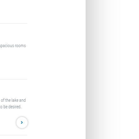
 spacious rooms
 of the lake and
o be desired.